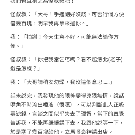
我們暫且稱之為怪叔叔吧！
怪叔叔：「大哥！手邊剛好沒錢，可否行個方便
借幾百塊，明早我再拿來還你。」
我：「拍謝！今天生意不好，可能無法給你方
便。」
怪叔叔：「你把我當乞丐嗎？看不起恁北(老子)
還是怎樣？」
我：「大哥請稍安勿燥，我沒這個意思......」
話未說完，我發現他的眼神變得兇狠無情，說話
嘴角不時流出唾液（很噁），可以判斷此人正吸
毒缺錢，言談之間似乎失去了理智，當下的直覺
告訴我，不能再繼續講下去，我跟他說等一下，
於是塞了幾百塊給他，立馬將衰神請出店。