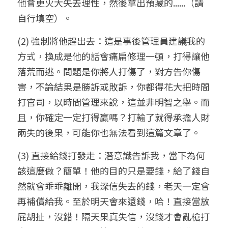
他會更火大失去理性，然後拿出預藏的......（請
自行填空）。
(2) 強制將他趕出去：這是事後管理員建議我的
方式，換成是他的話會痛扁修理一頓，打得讓他
落荒而逃。問題是你將人打傷了，對方告你傷
害，不論結果是勝訴或敗訴，你都得花大把時間
打官司，以時間管理來說，這並非明智之舉。而
且，你確定一定打得贏嗎？打輸了就得承擔人財
兩失的後果，可能你也無法看到這篇文章了。
(3) 直接給錢打發走：潛意識告訴我，當下為何
該這麼做？簡單！他的目的只是要錢，給了錢自
然就會乖乖離開，我深信失去的錢，老天一定會
再補償給我。至於明天會來還錢，哈！直接當放
屁胡扯，沒錯！隔天果真失信，沒錢才會亂槍打