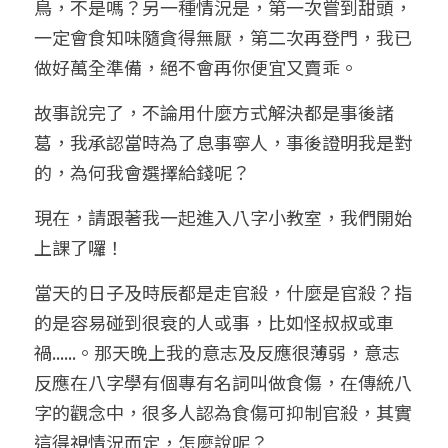
鳥，不是嗎？另一種情況是，第一次嘗到甜頭，
一定會食知味隨貪得無厭，第二次再登門，我已
做好萬全準備，絕不會再你便宜又賣乖。
故事說完了，不論用什麼方式解決都是事後諸
葛，我承認當時為了息事寧人，事後證明我是對
的，為何我會選擇給錢呢？
現在，請跟著我一起進入八字小教室，我們開始
上課了囉！
當天的日子及時辰都是走官殺，什麼是官殺？指
的是容易碰到很衰的人或事，比如怪叔叔或車
禍......。那天晚上我的意志及反應很薄弱，意志
反應在八字學有個專有名詞叫做食傷，在傳統八
字的觀念中，很多人認為食傷可抑制官殺，其實
這得視情況而定，怎麼說呢？