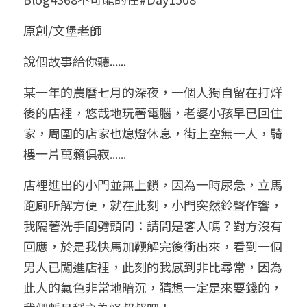
小兒命名
站長精選
陽宅視頻
八字進階班
《十神高階實戰錄》完整典藏版
與我預約
科學八字推理1
原創/文堡老師
臉書生活
線上直播
八字中階班
科學八字推理PDF
說個故事給你聽......
科學八字推理2
批命預約
登錄
/
註冊
好書推廌
自我挑戰
八字高階班
某一年的農曆七月的深夜，一個人獨自留在打烊
八字批命
科學八字推理3
上課預約
搜索
後的店裡，悠哉地玩著電腦，老婆小孩早已回住
五人實戰班
小兒命名
科學八字輕鬆學
常見問題
繁體中文
家，周圍的店家也熄燈休息，街上空無一人，騎
樓一片萬籟俱寂......
五行計算初階班
輕鬆學會科學八字推理
FB粉絲頁
0938617837
繁體中文
店裡進出的小門並無上鎖，因為一時尿急，立馬
support@p8zicourse.com
五行計算高階班
跑廁所解方便，就在此刻，小門突然鈴聲作響，
團隊訓練營
我隔著洗手間劈頭問：請問是客人嗎？對方沒有
回應，於是我快馬加鞭解完後衝出來，看到一個
五行八字線上班
男人已闖進店裡，此刻的我感到非比尋常，因為
此人的氣色非常地暗沉，猜想一定是來要錢的，