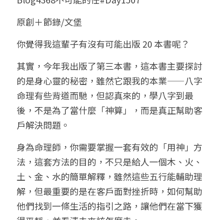
小兒命名
站長精選
陽宅視頻
八字進階班
《十神高階實戰錄》完整典藏版
與我預約
科學八字推理1
原創＋節錄/文堡
臉書生活
線上直播
八字中階班
科學八字推理PDF
你覺得我這輩子有沒有可能出版 20 本書呢？
科學八字推理2
批命預約
登錄
/
註冊
好書推廌
自我挑戰
八字高階班
其實，今年我出版了第三本書，這本書主要探討
八字批命
科學八字推理3
上課預約
搜索
的是身心靈的秘密，雖然它跟我的本業——八字
五人實戰班
小兒命名
科學八字輕鬆學
常見問題
繁體中文
命理有些背道而馳，但認真來的，學八字到最
後，不是為了當什麼「神算」，而是真正幫助客
五行計算初階班
輕鬆學會科學八字推理
FB粉絲頁
0938617837
繁體中文
戶解決問題。
support@p8zicourse.com
五行計算高階班
身為命理師，你需要掌握一套有效的「用神」方
團隊訓練營
法，這套方法的目的，不只是給人一個木、火、
土、金、水的簡單解釋，雖然這些五行能輔助理
五行八字線上班
解，但最重要的是在客戶面對挫折時，如何幫助
他們找到一條生活的指引之路，讓他們在當下獲