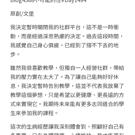
小兒命名
站長精選
陽宅視頻
八字進階班
《十神高階實戰錄》完整典藏版
與我預約
科學八字推理1
原創/文堡
臉書生活
線上直播
八字中階班
科學八字推理PDF
我決定暫時關閉我的社群平台，這不是一時衝
科學八字推理2
批命預約
登錄
/
註冊
動，而是經過深思熟慮的決定。過去這段時間，
好書推廌
自我挑戰
八字高階班
八字批命
科學八字推理3
上課預約
搜索
我感覺自己身心俱疲，已經到了撐不下去的地
步。
五人實戰班
小兒命名
科學八字輕鬆學
常見問題
繁體中文
雖然我很喜歡教學，但獨自一人經營社群，帶給
五行計算初階班
輕鬆學會科學八字推理
FB粉絲頁
0938617837
繁體中文
我的壓力實在太大了。為了讓自己能夠好好休
support@p8zicourse.com
五行計算高階班
息，我決定暫時告別教學，這並不代表我放棄了
教學這個夢想，只是希望以更健康、更長遠的方
團隊訓練營
式來實現它。我期待未來能有更多志同道合的學
生來參加我的課程。
五行八字線上班
這次的生病經歷讓我深刻體會到，照顧好自己有