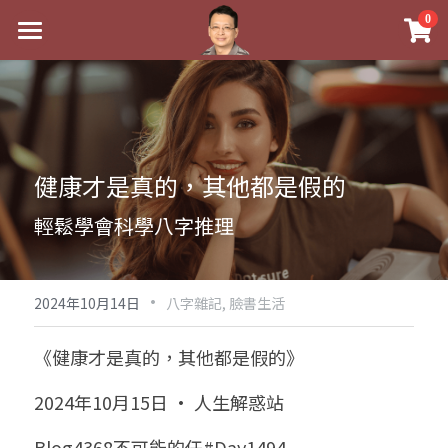
×
0
商品分類
最新消息
八字線上完整班
關於我
科學八字推理PDF
實體經營
健康才是真的，其他都是假的
《十神高階實戰錄》完整典藏版
課程介紹
祖傳命理
輕鬆學會科學八字推理
1美元超值PDF
手工印鑑
Blog
五行八字學
學生紅利課程
·
後天派陽宅
試閱專區
黃金會員專區
2024年10月14日
八字雜記,
臉書生活
團隊教練訓練營
八字雜記
線上學苑
Podcast聽書
《健康才是真的，其他都是假的》
Podcast聽書
心靈成長
團隊訓練營
命理商城
八字初階班1
2024年10月15日 · 人生解惑站
八字線上批命
人氣最高
八字視頻
八字初階班2
我的著作
八字完整班
Blog4368不可能的任#Day1494