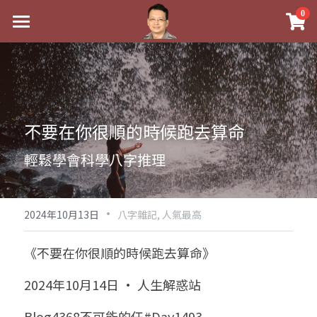
×
0
商品分類
最新消息
八字線上完整班
關於我
科學八字推理PDF
實體經營
不要在你很順的時候跑去算命
《十神高階實戰錄》完整典藏版
課程介紹
祖傳命理
輕鬆學會科學八字推理
1美元超值PDF
手工印鑑
Blog
五行八字學
學生紅利課程
·
後天派陽宅
試閱專區
黃金會員專區
2024年10月13日
八字雜記,
人氣最高
團隊教練訓練營
八字雜記
線上學苑
Podcast聽書
《不要在你很順的時候跑去算命》
Podcast聽書
心靈成長
團隊訓練營
命理商城
八字初階班1
2024年10月14日 · 人生解惑站
八字線上批命
人氣最高
八字視頻
八字初階班2
我的著作
八字完整班
Blog4368不可能的任#Day1493