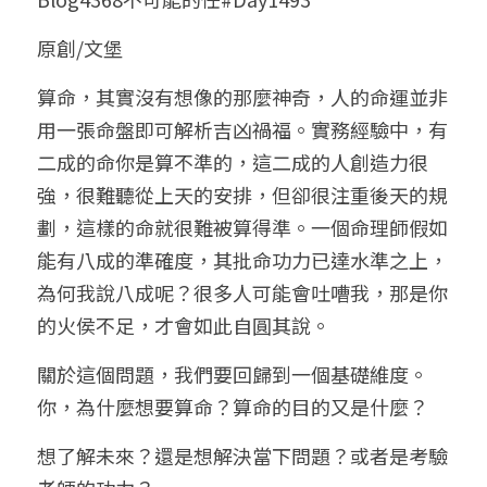
小兒命名
站長精選
陽宅視頻
八字進階班
《十神高階實戰錄》完整典藏版
與我預約
科學八字推理1
原創/文堡
臉書生活
線上直播
八字中階班
科學八字推理PDF
算命，其實沒有想像的那麼神奇，人的命運並非
科學八字推理2
批命預約
登錄
/
註冊
用一張命盤即可解析吉凶禍福。實務經驗中，有
好書推廌
自我挑戰
八字高階班
八字批命
科學八字推理3
上課預約
搜索
二成的命你是算不準的，這二成的人創造力很
強，很難聽從上天的安排，但卻很注重後天的規
五人實戰班
小兒命名
科學八字輕鬆學
常見問題
繁體中文
劃，這樣的命就很難被算得準。一個命理師假如
五行計算初階班
輕鬆學會科學八字推理
FB粉絲頁
0938617837
繁體中文
能有八成的準確度，其批命功力已達水準之上，
為何我說八成呢？很多人可能會吐嘈我，那是你
support@p8zicourse.com
五行計算高階班
的火侯不足，才會如此自圓其說。
團隊訓練營
關於這個問題，我們要回歸到一個基礎維度。
你，為什麼想要算命？算命的目的又是什麼？
五行八字線上班
想了解未來？還是想解決當下問題？或者是考驗