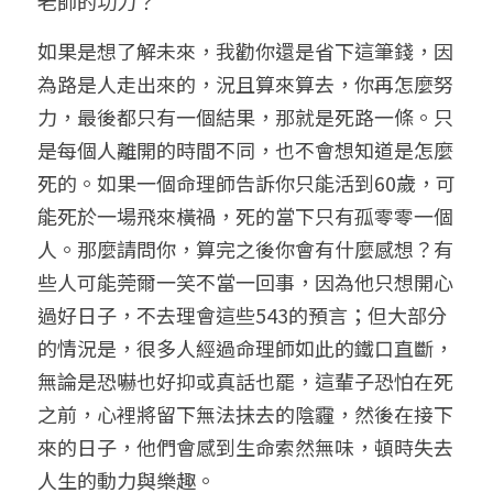
老師的功力？
如果是想了解未來，我勸你還是省下這筆錢，因
為路是人走出來的，況且算來算去，你再怎麼努
力，最後都只有一個結果，那就是死路一條。只
是每個人離開的時間不同，也不會想知道是怎麼
死的。如果一個命理師告訴你只能活到60歲，可
能死於一場飛來橫禍，死的當下只有孤零零一個
人。那麼請問你，算完之後你會有什麼感想？有
些人可能莞爾一笑不當一回事，因為他只想開心
過好日子，不去理會這些543的預言；但大部分
的情況是，很多人經過命理師如此的鐵口直斷，
無論是恐嚇也好抑或真話也罷，這輩子恐怕在死
之前，心裡將留下無法抺去的陰霾，然後在接下
來的日子，他們會感到生命索然無味，頓時失去
人生的動力與樂趣。