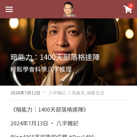
×
0
商品分類
最新消息
八字線上完整班
關於我
科學八字推理PDF
實體經營
暗能力：1400天部落格達陣
《十神高階實戰錄》完整典藏版
課程介紹
祖傳命理
輕鬆學會科學八字推理
1美元超值PDF
手工印鑑
Blog
五行八字學
學生紅利課程
·
後天派陽宅
試閱專區
黃金會員專區
2024年7月12日
八字雜記,
人氣最高,
臉書生活
團隊教練訓練營
八字雜記
線上學苑
Podcast聽書
《暗能力：1400天部落格達陣》
Podcast聽書
心靈成長
團隊訓練營
命理商城
八字初階班1
2024年7月13日 · 八字雜記
八字線上批命
人氣最高
八字視頻
八字初階班2
我的著作
八字完整班
Blog4368不可能的任務 #Day1400