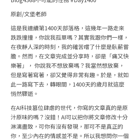
小兒命名
站長精選
陽宅視頻
八字進階班
《十神高階實戰錄》完整典藏版
與我預約
科學八字推理1
原創/文堡老師
臉書生活
線上直播
八字中階班
科學八字推理PDF
這是我連續第1400天部落格，這幾年一路走來
科學八字推理2
批命預約
登錄
/
註冊
跌跌撞撞，你說我孤單嗎？其實我跟你們一樣，
好書推廌
自我挑戰
八字高階班
八字批命
科學八字推理3
上課預約
搜索
在夜靜人深的時刻，我的確苦嚐了什麼是臥薪嘗
膽。然而，在文章完成並分享時，卻是「痛又快
五人實戰班
小兒命名
科學八字輕鬆學
常見問題
繁體中文
樂著」， 你說我不想放棄嗎？我當然想放棄，
五行計算初階班
輕鬆學會科學八字推理
FB粉絲頁
0938617837
繁體中文
但是寫著寫著，卻又覺得非常有趣。於是，就如
此一路寫下去，轉眼間，1400天的歲月就這麼
support@p8zicourse.com
五行計算高階班
悄然驟逝。
團隊訓練營
在AI科技篡位肆虐的世代，你寫的文章真的是原
汁原味的嗎？沒錯！AI可以把你將文章修改十分
五行八字線上班
淋漓盡致，可你有沒有發現，那可不是真正的
你，至少內在的情感並不是。所以我想問你一個