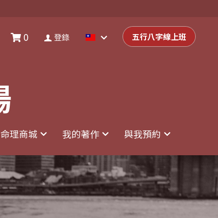
0
0
登錄
五行八字線上班
五行八字線上班
登錄
場
場
命理商城
命理商城
我的著作
我的著作
與我預約
與我預約