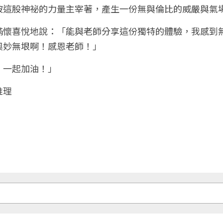
被這股神祕的力量主宰著，產生一份無與倫比的威嚴與氣
滿懷喜悅地說：「能與老師分享這份獨特的體驗，我感到
奧妙無垠啊！感恩老師！」
，一起加油！」
推理