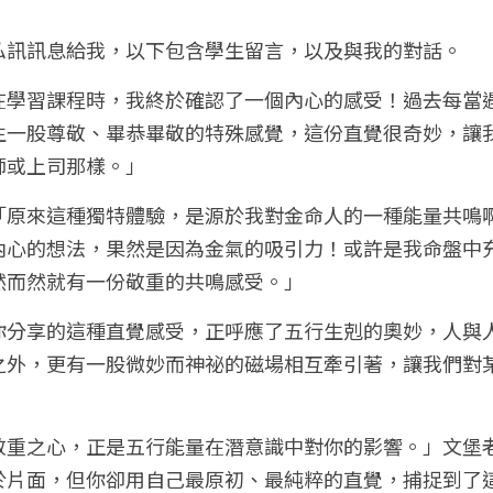
私訊訊息給我，以下包含學生留言，以及與我的對話。
在學習課程時，我終於確認了一個內心的感受！過去每當
生一股尊敬、畢恭畢敬的特殊感覺，這份直覺很奇妙，讓
師或上司那樣。」
「原來這種獨特體驗，是源於我對金命人的一種能量共鳴
內心的想法，果然是因為金氣的吸引力！或許是我命盤中
然而然就有一份敬重的共鳴感受。」
你分享的這種直覺感受，正呼應了五行生剋的奧妙，人與
之外，更有一股微妙而神祕的磁場相互牽引著，讓我們對
敬重之心，正是五行能量在潛意識中對你的影響。」文堡
於片面，但你卻用自己最原初、最純粹的直覺，捕捉到了