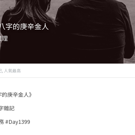
八字的庚辛金人
推理
,
人氣最高
字的庚辛金人》
八字雜記
 #Day1399