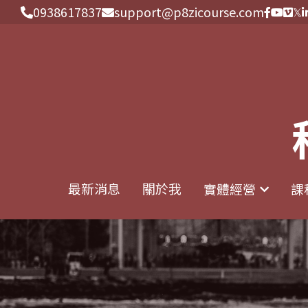
0938617837
0938617837
support@p8zicourse.com
support@p8zicourse.com
最新消息
最新消息
關於我
關於我
實體經營
實體經營
課
課