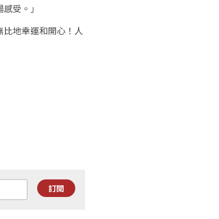
場感受。」
無比地幸運和開心！人
訂閱