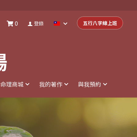
0
0
登錄
五行八字線上班
五行八字線上班
登錄
場
場
命理商城
命理商城
我的著作
我的著作
與我預約
與我預約