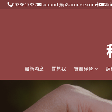
0938617837
0938617837
support@p8zicourse.com
support@p8zicourse.com
最新消息
最新消息
關於我
關於我
實體經營
實體經營
課
課