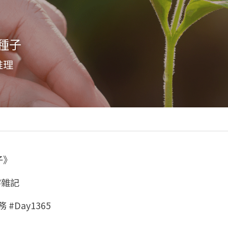
種子
推理
子》
字雜記
 #Day1365