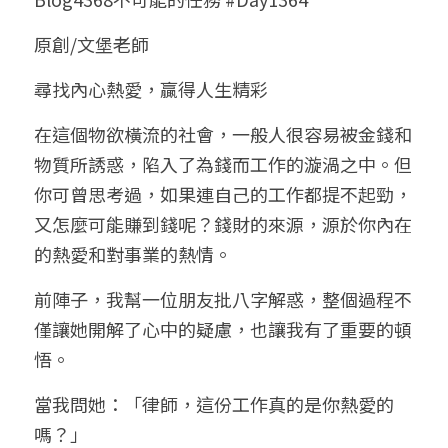
小兒命名
站長精選
陽宅視頻
八字進階班
《十神高階實戰錄》完整典藏版
與我預約
科學八字推理1
原創/文堡老師
臉書生活
線上直播
八字中階班
科學八字推理PDF
尋找內心熱愛，贏得人生精彩
科學八字推理2
批命預約
登錄
/
註冊
好書推廌
自我挑戰
八字高階班
在這個物欲橫流的社會，一般人很容易被金錢和
八字批命
科學八字推理3
上課預約
搜索
物質所誘惑，陷入了為錢而工作的漩渦之中。但
五人實戰班
小兒命名
科學八字輕鬆學
常見問題
繁體中文
你可曾思考過，如果連自己的工作都提不起勁，
又怎麼可能賺到錢呢？錢財的來源，源於你內在
五行計算初階班
輕鬆學會科學八字推理
FB粉絲頁
0938617837
繁體中文
的熱愛和對事業的熱情。
support@p8zicourse.com
五行計算高階班
前陣子，我幫一位朋友批八字解惑，整個過程不
團隊訓練營
僅讓她開解了心中的疑慮，也讓我有了重要的頓
悟。
五行八字線上班
當我問她：「律師，這份工作真的是你熱愛的
嗎？」