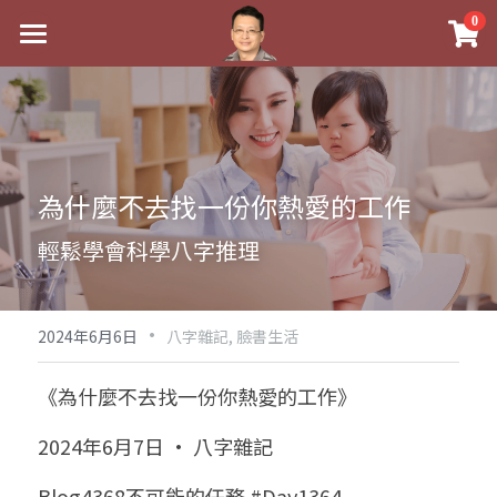
×
0
商品分類
最新消息
八字線上完整班
關於我
科學八字推理PDF
實體經營
為什麼不去找一份你熱愛的工作
《十神高階實戰錄》完整典藏版
課程介紹
祖傳命理
輕鬆學會科學八字推理
1美元超值PDF
手工印鑑
Blog
五行八字學
學生紅利課程
·
後天派陽宅
試閱專區
黃金會員專區
2024年6月6日
八字雜記,
臉書生活
團隊教練訓練營
八字雜記
線上學苑
Podcast聽書
《為什麼不去找一份你熱愛的工作》
Podcast聽書
心靈成長
團隊訓練營
命理商城
八字初階班1
2024年6月7日 · 八字雜記
八字線上批命
人氣最高
八字視頻
八字初階班2
我的著作
八字完整班
Blog4368不可能的任務 #Day1364