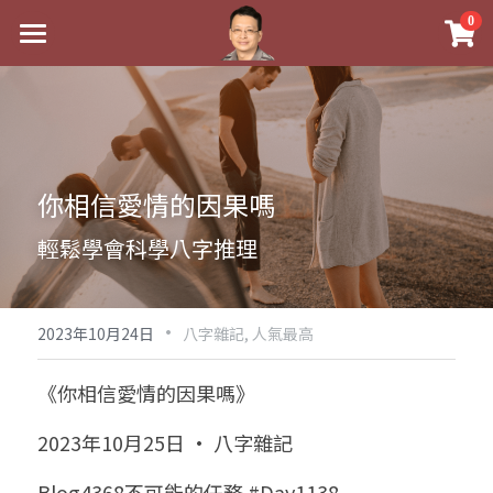
×
0
商品分類
最新消息
八字線上完整班
關於我
科學八字推理PDF
實體經營
你相信愛情的因果嗎
《十神高階實戰錄》完整典藏版
課程介紹
祖傳命理
輕鬆學會科學八字推理
1美元超值PDF
手工印鑑
Blog
五行八字學
學生紅利課程
·
後天派陽宅
試閱專區
黃金會員專區
2023年10月24日
八字雜記,
人氣最高
團隊教練訓練營
八字雜記
線上學苑
Podcast聽書
《你相信愛情的因果嗎》
Podcast聽書
心靈成長
團隊訓練營
命理商城
八字初階班1
2023年10月25日 · 八字雜記
八字線上批命
人氣最高
八字視頻
八字初階班2
我的著作
八字完整班
Blog4368不可能的任務 #Day1138