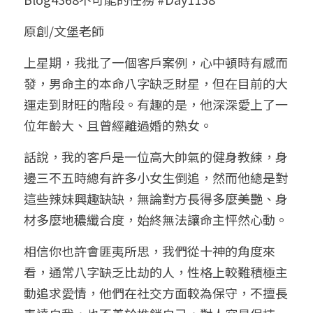
小兒命名
站長精選
陽宅視頻
八字進階班
《十神高階實戰錄》完整典藏版
與我預約
科學八字推理1
原創/文堡老師
臉書生活
線上直播
八字中階班
科學八字推理PDF
上星期，我批了一個客戶案例，心中頓時有感而
科學八字推理2
批命預約
登錄
/
註冊
發，男命主的本命八字缺乏財星，但在目前的大
好書推廌
自我挑戰
八字高階班
八字批命
科學八字推理3
上課預約
搜索
運走到財旺的階段。有趣的是，他深深愛上了一
位年齡大、且曾經離過婚的熟女。
五人實戰班
小兒命名
科學八字輕鬆學
常見問題
繁體中文
話說，我的客戶是一位高大帥氣的健身教練，身
五行計算初階班
輕鬆學會科學八字推理
FB粉絲頁
0938617837
繁體中文
邊三不五時總有許多小女生倒追，然而他總是對
support@p8zicourse.com
五行計算高階班
這些辣妹興趣缺缺，無論對方長得多麼美艷、身
材多麼地穠纖合度，始終無法讓命主怦然心動。
團隊訓練營
相信你也許會匪夷所思，我們從十神的角度來
五行八字線上班
看，通常八字缺乏比劫的人，性格上較難積極主
動追求愛情，他們在社交方面較為保守，不擅長