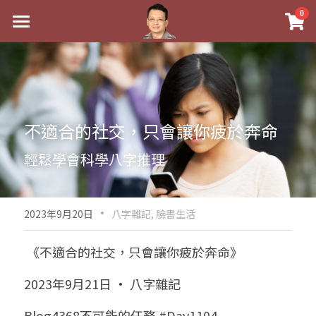
×
0
商品分類
最新消息
八字線上完整班
關於我
科學八字推理PDF
實體經營
不適合的社交，只會讓你疲於奔命
《十神高階實戰錄》完整典藏版
課程介紹
祖傳命理
輕鬆學會科學八字推理
1美元超值PDF
手工印鑑
Blog
五行八字學
學生紅利課程
·
後天派陽宅
試閱專區
黃金會員專區
2023年9月20日
八字雜記,
臉書生活
團隊教練訓練營
八字雜記
線上學苑
Podcast聽書
 《不適合的社交，只會讓你疲於奔命》
Podcast聽書
心靈成長
團隊訓練營
命理商城
八字初階班1
2023年9月21日 · 八字雜記
八字線上批命
人氣最高
八字視頻
八字初階班2
我的著作
八字完整班
Blog4368不可能的任務 #Day1104