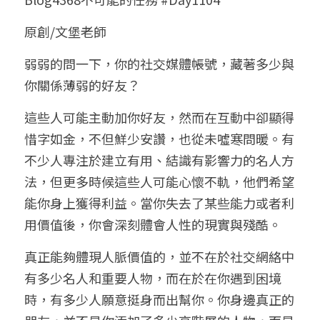
小兒命名
站長精選
陽宅視頻
八字進階班
《十神高階實戰錄》完整典藏版
與我預約
科學八字推理1
原創/文堡老師
臉書生活
線上直播
八字中階班
科學八字推理PDF
弱弱的問一下，你的社交媒體帳號，藏著多少與
科學八字推理2
批命預約
登錄
/
註冊
你關係薄弱的好友？
好書推廌
自我挑戰
八字高階班
八字批命
科學八字推理3
上課預約
搜索
這些人可能主動加你好友，然而在互動中卻顯得
五人實戰班
小兒命名
科學八字輕鬆學
常見問題
繁體中文
惜字如金，不但鮮少安讚，也從未噓寒問暖。有
不少人專注於建立有用、結識有影響力的名人方
五行計算初階班
輕鬆學會科學八字推理
FB粉絲頁
0938617837
繁體中文
法，但更多時候這些人可能心懷不軌，他們希望
support@p8zicourse.com
五行計算高階班
能你身上獲得利益。當你失去了某些能力或者利
用價值後，你會深刻體會人性的現實與殘酷。
團隊訓練營
真正能夠體現人脈價值的，並不在於社交網絡中
五行八字線上班
有多少名人和重要人物，而在於在你遇到困境
時，有多少人願意挺身而出幫你。你身邊真正的