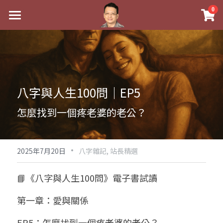
×
0
商品分類
最新消息
八字線上完整班
關於我
科學八字推理PDF
實體經營
八字與人生100問｜EP5
《十神高階實戰錄》完整典藏版
課程介紹
祖傳命理
怎麼找到一個疼老婆的老公？
1美元超值PDF
手工印鑑
Blog
五行八字學
學生紅利課程
·
後天派陽宅
試閱專區
黃金會員專區
2025年7月20日
八字雜記,
站長精選
團隊教練訓練營
八字雜記
線上學苑
Podcast聽書
📘《八字與人生100問》電子書試讀
Podcast聽書
心靈成長
團隊訓練營
命理商城
八字初階班1
第一章：愛與關係
八字線上批命
人氣最高
八字視頻
八字初階班2
我的著作
八字完整班
EP5：怎麼找到一個疼老婆的老公？