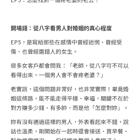
小兒命名
站長精選
陽宅視頻
八字進階班
《十神高階實戰錄》完整典藏版
與我預約
科學八字推理1
臉書生活
線上直播
八字中階班
科學八字推理PDF
開場語：從八字看男人對婚姻的真心程度
科學八字推理2
批命預約
登錄
/
註冊
好書推廌
自我挑戰
八字高階班
EP5，是寫給那些在感情中曾經迷惘、曾經受
八字批命
科學八字推理3
上課預約
搜索
傷、也曾經選錯人的女生。
五人實戰班
小兒命名
科學八字輕鬆學
常見問題
繁體中文
很多女客戶都會問我：「老師，從八字可不可以
五行計算初階班
輕鬆學會科學八字推理
FB粉絲頁
0938617837
繁體中文
看得出來，一個男人會不會疼老婆？」
support@p8zicourse.com
五行計算高階班
老實說，這個問題非常好，也非常實際！畢竟婚
姻這條路，能不能走得平穩、幸福，關鍵不在於
團隊訓練營
對方賺多少錢、有多帥，而是他「怎麼對妳」。
五行八字線上班
妳有沒有遇過這樣的男人，外表看起來不錯，說
話也溫柔，剛開始在一起時還會接送、買早餐、