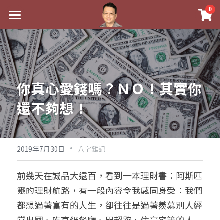
×
0
商品分類
最新消息
八字線上完整班
關於我
科學八字推理PDF
實體經營
你真心愛錢嗎？ＮＯ！其實你
《十神高階實戰錄》完整典藏版
課程介紹
祖傳命理
還不夠想！
1美元超值PDF
手工印鑑
Blog
五行八字學
學生紅利課程
·
後天派陽宅
試閱專區
黃金會員專區
2019年7月30日
八字雜記
團隊教練訓練營
八字雜記
線上學苑
Podcast聽書
前幾天在誠品大遠百，看到一本理財書：阿斯匹
靈的理財航路，有一段內容令我感同身受：我們
Podcast聽書
心靈成長
團隊訓練營
命理商城
八字初階班1
都想過著富有的人生，卻往往是過著羨慕別人經
八字線上批命
人氣最高
八字視頻
八字初階班2
我的著作
八字完整班
常出國、吃高級餐廳、開超跑、住豪宅等的人