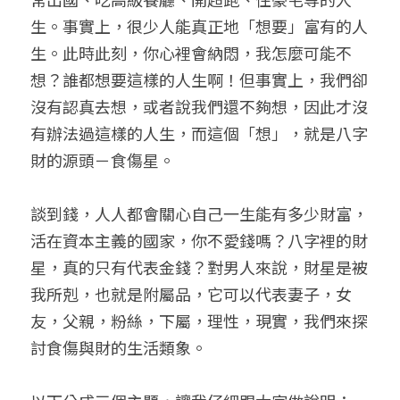
生。事實上，很少人能真正地「想要」富有的人
小兒命名
站長精選
陽宅視頻
八字進階班
《十神高階實戰錄》完整典藏版
與我預約
科學八字推理1
生。此時此刻，你心裡會納悶，我怎麼可能不
臉書生活
線上直播
八字中階班
科學八字推理PDF
想？誰都想要這樣的人生啊！但事實上，我們卻
科學八字推理2
批命預約
登錄
/
註冊
沒有認真去想，或者說我們還不夠想，因此才沒
好書推廌
自我挑戰
八字高階班
八字批命
科學八字推理3
上課預約
搜索
有辦法過這樣的人生，而這個「想」，就是八字
財的源頭－食傷星。
五人實戰班
小兒命名
科學八字輕鬆學
常見問題
繁體中文
五行計算初階班
輕鬆學會科學八字推理
FB粉絲頁
0938617837
繁體中文
談到錢，人人都會關心自己一生能有多少財富，
活在資本主義的國家，你不愛錢嗎？八字裡的財
support@p8zicourse.com
五行計算高階班
星，真的只有代表金錢？對男人來說，財星是被
團隊訓練營
我所剋，也就是附屬品，它可以代表妻子，女
友，父親，粉絲，下屬，理性，現實，我們來探
五行八字線上班
討食傷與財的生活類象。