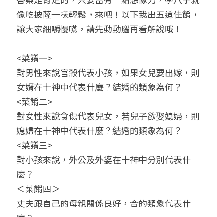
像吃披薩一樣輕鬆，來吧！以下我出五道佳餚，
小兒命名
站長精選
陽宅視頻
八字進階班
《十神高階實戰錄》完整典藏版
與我預約
科學八字推理1
讓大家細嚼慢嚥，請先動動腦再看解說哦！
臉書生活
線上直播
八字中階班
科學八字推理PDF
科學八字推理2
批命預約
登錄
/
註冊
<菜餚一>
好書推廌
自我挑戰
八字高階班
八字批命
科學八字推理3
上課預約
搜索
對男性來說官殺代表小孩，如果女兒要出嫁，則
女婿在十神中代表什麼？結婚的類象為何？
五人實戰班
小兒命名
科學八字輕鬆學
常見問題
繁體中文
<菜餚二>
五行計算初階班
輕鬆學會科學八字推理
FB粉絲頁
0938617837
繁體中文
對女性來說食傷代表兒女，若兒子欲娶媳婦，則
媳婦在十神中代表什麼？結婚的類象為何？
support@p8zicourse.com
五行計算高階班
<菜餚三>
團隊訓練營
對小孩來說，外公及外婆在十神中分別代表什
麼？
五行八字線上班
＜菜餚四＞
丈夫跟自己的母親關係良好，合的類象代表什