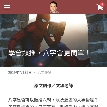
×
0
商品分類
最新消息
八字線上完整班
關於我
科學八字推理PDF
實體經營
《十神高階實戰錄》完整典藏版
課程介紹
祖傳命理
學會類推，八字會更簡單！
1美元超值PDF
手工印鑑
Blog
五行八字學
學生紅利課程
·
後天派陽宅
試閱專區
黃金會員專區
2019年7月31日
八字雜記
團隊教練訓練營
八字雜記
線上學苑
Podcast聽書
原文創作／文堡老師
Podcast聽書
心靈成長
團隊訓練營
命理商城
八字初階班1
八字是否可以類推六親，以及週遭的人事物呢？
八字線上批命
人氣最高
八字視頻
八字初階班2
我的著作
八字完整班
答案是肯定的，只要富有一點想像力，學八字就