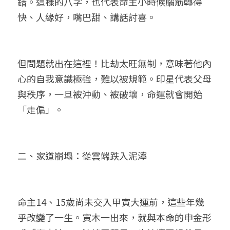
錯。這樣的八字，也代表命主小時候腦筋轉得
快、人緣好，嘴巴甜、講話討喜。
但問題就出在這裡！比劫太旺無制，意味著他內
心的自我意識極強，難以被規範。印星代表父母
與秩序，一旦被沖動、被破壞，命運就會開始
「走偏」。
二、家道崩塌：從雲端跌入泥濘
命主14、15歲尚未交入甲寅大運前，這些年幾
乎改變了一生。寅木一出來，就與本命的申金形