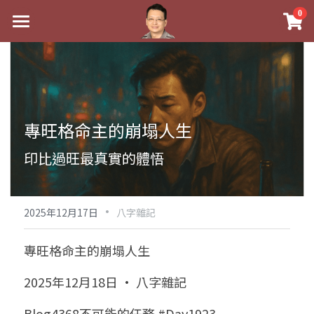
×
0
商品分類
最新消息
八字線上完整班
關於我
科學八字推理PDF
實體經營
專旺格命主的崩塌人生
《十神高階實戰錄》完整典藏版
課程介紹
祖傳命理
印比過旺最真實的體悟
1美元超值PDF
手工印鑑
Blog
五行八字學
學生紅利課程
·
後天派陽宅
試閱專區
黃金會員專區
2025年12月17日
八字雜記
團隊教練訓練營
八字雜記
線上學苑
Podcast聽書
專旺格命主的崩塌人生
Podcast聽書
心靈成長
團隊訓練營
命理商城
八字初階班1
2025年12月18日 · 八字雜記
八字線上批命
人氣最高
八字視頻
八字初階班2
我的著作
八字完整班
Blog4368不可能的任務 #Day1923