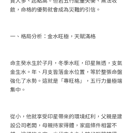
貴人多、起點高。但若五行能量失衡、無法收
斂，命格的優勢就會成為災難的引信。
一、格局分析：金水旺極，天賦滿格
命主癸水生於子月，冬季水旺，印星無透，支氣
金生水。年、月支皆落金水位置，等於整張命盤
強化了水勢。這就是「專旺格」，五行力量極端
集中。
從小，他就享受印星帶來的環境紅利，父親是建
設公司老闆，母親持家得體，家庭條件相當不