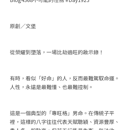
小兒命名
站長精選
陽宅視頻
八字進階班
《十神高階實戰錄》完整典藏版
與我預約
科學八字推理1
臉書生活
線上直播
八字中階班
科學八字推理PDF
原創／文堡
科學八字推理2
批命預約
登錄
/
註冊
好書推廌
自我挑戰
八字高階班
八字批命
科學八字推理3
上課預約
搜索
從榮耀到墮落，一場比劫過旺的啟示錄！
五人實戰班
小兒命名
科學八字輕鬆學
常見問題
繁體中文
五行計算初階班
輕鬆學會科學八字推理
FB粉絲頁
0938617837
繁體中文
有時，看似「好命」的人，反而最難駕馭命運。
support@p8zicourse.com
五行計算高階班
人性，永遠是最難懂、也最難控制。
團隊訓練營
五行八字線上班
這是一個典型的「專旺格」男命。在傳統子平
裡，這樣的八字往往代表天賦聰穎、資源豐厚、