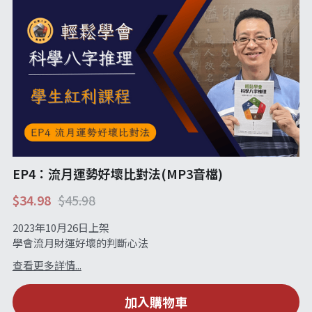
EP4：流月運勢好壞比對法(MP3音檔)
$34.98
$45.98
2023年10月26日上架
學會流月財運好壞的判斷心法
查看更多詳情...
加入購物車