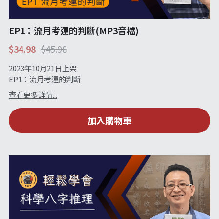
站長精選
陽宅視頻
八字進階班
《十神高階實戰錄》完整典藏版
與我預約
小兒命名
科學八字推理1
EP1：流月考運的判斷(MP3音檔)
臉書生活
線上直播
八字中階班
科學八字推理PDF
科學八字推理2
批命預約
登錄
/
註冊
$34.98
$45.98
好書推廌
自我挑戰
八字高階班
八字批命
科學八字推理3
上課預約
搜索
2023年10月21日上架
EP1：流月考運的判斷
五人實戰班
小兒命名
科學八字輕鬆學
常見問題
繁體中文
查看更多詳情...
五行計算初階班
輕鬆學會科學八字推理
FB粉絲頁
0938617837
繁體中文
加入購物車
support@p8zicourse.com
五行計算高階班
團隊訓練營
五行八字線上班