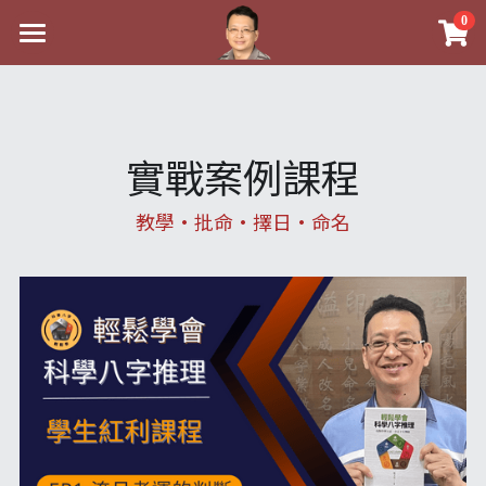
0
×
×
部落格分類
商品分類
最新消息
關於我
八字線上完整班
心靈成長
實戰案例課程
實體經營
科學八字推理PDF
好書推薦
教學•批命•擇日•命名
課程介紹
《十神高階實戰錄》完整典藏版
八字雜記
祖傳命理
手工印鑑
Blog
1美元超值PDF
人氣最高
五行八字學
後天派陽宅
試閱專區
學生紅利課程
站長精選
黃金會員專區
八字雜記
線上學苑
團隊教練訓練營
臉書生活
Podcast聽書
心靈成長
團隊訓練營
命理商城
Podcast聽書
八字初階班1
人氣最高
八字視頻
八字初階班2
我的著作
八字線上批命
八字完整班