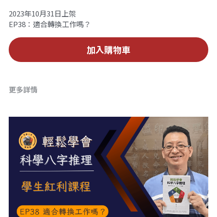
2023年10月31日上架
站長精選
陽宅視頻
八字進階班
《十神高階實戰錄》完整典藏版
與我預約
小兒命名
科學八字推理1
EP38：適合轉換工作嗎？
臉書生活
線上直播
八字中階班
科學八字推理PDF
科學八字推理2
批命預約
登錄
/
註冊
加入購物車
好書推廌
自我挑戰
八字高階班
八字批命
科學八字推理3
上課預約
搜索
五人實戰班
小兒命名
科學八字輕鬆學
常見問題
繁體中文
更多詳情
五行計算初階班
輕鬆學會科學八字推理
FB粉絲頁
0938617837
繁體中文
support@p8zicourse.com
五行計算高階班
團隊訓練營
五行八字線上班