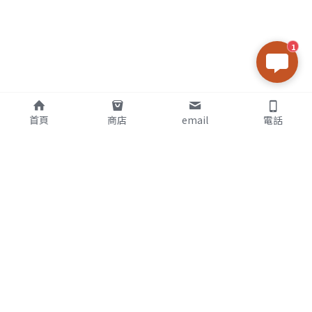
1
首頁
商店
email
電話
關於我
Wenpao 老師
專業命理26年