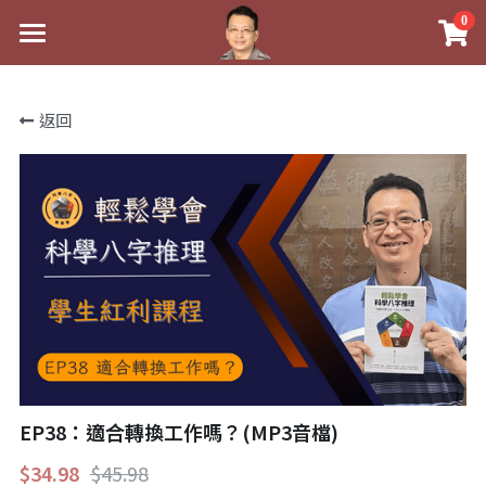
0
×
×
部落格分類
商品分類
最新消息
返回
關於我
八字線上完整班
心靈成長
實體經營
科學八字推理PDF
好書推薦
課程介紹
《十神高階實戰錄》完整典藏版
八字雜記
祖傳命理
手工印鑑
Blog
1美元超值PDF
人氣最高
五行八字學
後天派陽宅
試閱專區
學生紅利課程
站長精選
黃金會員專區
八字雜記
線上學苑
團隊教練訓練營
臉書生活
Podcast聽書
心靈成長
團隊訓練營
命理商城
Podcast聽書
八字初階班1
EP38：適合轉換工作嗎？(MP3音檔)
$34.98
$45.98
人氣最高
八字視頻
八字初階班2
我的著作
八字線上批命
八字完整班