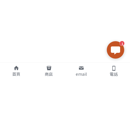
1
首頁
商店
email
電話
關於我
Wenpao 老師
專業命理26年