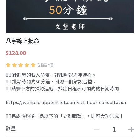
站長精選
陽宅視頻
八字進階班
《十神高階實戰錄》完整典藏版
與我預約
小兒命名
科學八字推理1
臉書生活
線上直播
八字中階班
科學八字推理PDF
科學八字推理2
批命預約
登錄
/
註冊
八字線上批命
好書推廌
自我挑戰
八字高階班
八字批命
科學八字推理3
上課預約
搜索
$128.00
五人實戰班
小兒命名
科學八字輕鬆學
常見問題
繁體中文
2條評價
五行計算初階班
輕鬆學會科學八字推理
FB粉絲頁
0938617837
繁體中文
👉🏻 針對您的個人命盤，詳細解說流年運程。
👉🏻 批命時間約50分鐘，附贈一個解說音檔。
support@p8zicourse.com
五行計算高階班
👉🏻點擊下方的預約連結，找出日程表可預約的日期時間。
團隊訓練營
https://wenpao.appointlet.com/s/1-hour-consultation
五行八字線上班
👉🏻完成預約後，點以下的「立刻購買」，即可大功告成！
數量