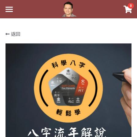
0
×
×
部落格分類
商品分類
最新消息
返回
關於我
八字線上完整班
心靈成長
實體經營
科學八字推理PDF
好書推薦
課程介紹
《十神高階實戰錄》完整典藏版
八字雜記
祖傳命理
手工印鑑
Blog
1美元超值PDF
人氣最高
五行八字學
後天派陽宅
試閱專區
學生紅利課程
站長精選
黃金會員專區
八字雜記
線上學苑
團隊教練訓練營
臉書生活
Podcast聽書
心靈成長
團隊訓練營
命理商城
Podcast聽書
八字初階班1
人氣最高
八字視頻
八字初階班2
我的著作
八字線上批命
八字完整班