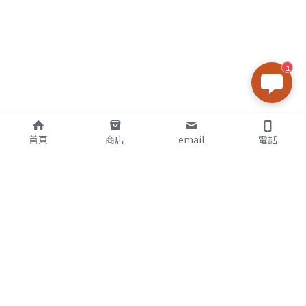
1
首頁
商店
email
電話
關於我
Wenpao 老師
專業命理26年