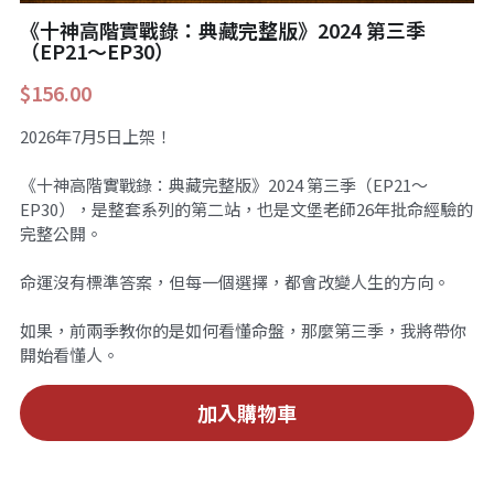
《十神高階實戰錄：典藏完整版》2024 第三季
站長精選
陽宅視頻
八字進階班
《十神高階實戰錄》完整典藏版
與我預約
小兒命名
科學八字推理1
（EP21～EP30）
$156.00
臉書生活
線上直播
八字中階班
科學八字推理PDF
科學八字推理2
批命預約
登錄
/
註冊
2026年7月5日上架！
好書推廌
自我挑戰
八字高階班
八字批命
科學八字推理3
上課預約
搜索
《十神高階實戰錄：典藏完整版》2024 第三季（EP21～
五人實戰班
小兒命名
科學八字輕鬆學
常見問題
繁體中文
EP30），是整套系列的第二站，也是文堡老師26年批命經驗的
完整公開。
五行計算初階班
輕鬆學會科學八字推理
FB粉絲頁
0938617837
繁體中文
命運沒有標準答案，但每一個選擇，都會改變人生的方向。
support@p8zicourse.com
五行計算高階班
如果，前兩季教你的是如何看懂命盤，那麼第三季，我將帶你
團隊訓練營
開始看懂人。
五行八字線上班
加入購物車