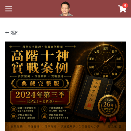
0
×
×
部落格分類
商品分類
最新消息
返回
關於我
八字線上完整班
心靈成長
實體經營
科學八字推理PDF
好書推薦
課程介紹
《十神高階實戰錄》完整典藏版
八字雜記
祖傳命理
手工印鑑
Blog
1美元超值PDF
人氣最高
五行八字學
後天派陽宅
試閱專區
學生紅利課程
站長精選
黃金會員專區
八字雜記
線上學苑
團隊教練訓練營
臉書生活
Podcast聽書
心靈成長
團隊訓練營
命理商城
Podcast聽書
八字初階班1
人氣最高
八字視頻
八字初階班2
我的著作
八字線上批命
八字完整班