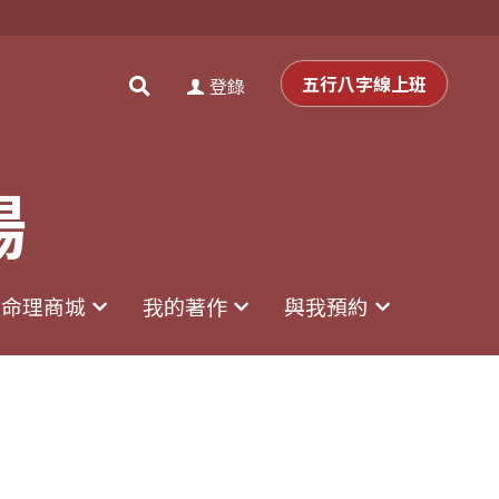
0
0
登錄
五行八字線上班
五行八字線上班
登錄
場
場
命理商城
命理商城
我的著作
我的著作
與我預約
與我預約