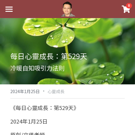
×
0
商品分類
最新消息
八字線上完整班
關於我
科學八字推理PDF
實體經營
每日心靈成長：第529天
《十神高階實戰錄》完整典藏版
課程介紹
祖傳命理
冷暖自知吸引力法則
1美元超值PDF
手工印鑑
Blog
五行八字學
學生紅利課程
·
後天派陽宅
試閱專區
黃金會員專區
2024年1月25日
心靈成長
團隊教練訓練營
八字雜記
線上學苑
Podcast聽書
《每日心靈成長：第529天》
Podcast聽書
心靈成長
團隊訓練營
命理商城
八字初階班1
2024年1月25日
八字線上批命
人氣最高
八字視頻
八字初階班2
我的著作
八字完整班
原創/文堡老師