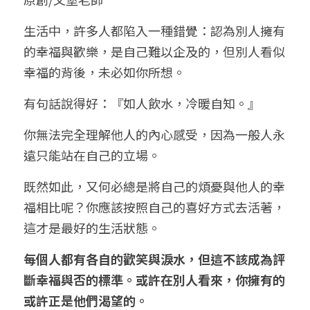
小兒命名
站長精選
陽宅視頻
八字進階班
《十神高階實戰錄》完整典藏版
與我預約
科學八字推理1
生活中，許多人都陷入一種錯覺：認為別人擁有
的幸福與歡樂，是自己難以企及的，但別人看似
臉書生活
線上直播
八字中階班
科學八字推理PDF
科學八字推理2
批命預約
登錄
/
註冊
幸福的背後，未必如你所想。
好書推廌
自我挑戰
八字高階班
八字批命
科學八字推理3
上課預約
搜索
有句話說得好：『如人飲水，冷暖自知。』
五人實戰班
小兒命名
科學八字輕鬆學
常見問題
繁體中文
你無法完全理解他人的內心感受，因為一般人永
遠只能站在自己的立場。
五行計算初階班
輕鬆學會科學八字推理
FB粉絲頁
0938617837
繁體中文
既然如此，又何必總是將自己的煩憂與他人的幸
support@p8zicourse.com
五行計算高階班
福相比呢？你應該按照自己的喜好方式去活著，
團隊訓練營
這才是最好的生活狀態。
每個人都有各自的歡笑與淚水，但這不該成為評
五行八字線上班
斷幸福與否的標準。或許在別人看來，你擁有的
或許正是他們渴望的。