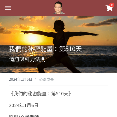
×
0
商品分類
最新消息
八字線上完整班
關於我
科學八字推理PDF
實體經營
我們的秘密能量：第510天
《十神高階實戰錄》完整典藏版
課程介紹
祖傳命理
情誼吸引力法則
1美元超值PDF
手工印鑑
Blog
五行八字學
學生紅利課程
·
後天派陽宅
試閱專區
黃金會員專區
2024年1月6日
心靈成長
團隊教練訓練營
八字雜記
線上學苑
Podcast聽書
《我們的秘密能量：第510天》
Podcast聽書
心靈成長
團隊訓練營
命理商城
八字初階班1
2024年1月6日
八字線上批命
人氣最高
八字視頻
八字初階班2
我的著作
八字完整班
原創/文堡老師