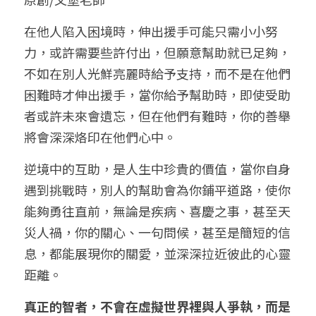
小兒命名
站長精選
陽宅視頻
八字進階班
《十神高階實戰錄》完整典藏版
與我預約
科學八字推理1
在他人陷入困境時，伸出援手可能只需小小努
力，或許需要些許付出，但願意幫助就已足夠，
臉書生活
線上直播
八字中階班
科學八字推理PDF
科學八字推理2
批命預約
登錄
/
註冊
不如在別人光鮮亮麗時給予支持，而不是在他們
好書推廌
自我挑戰
八字高階班
困難時才伸出援手，當你給予幫助時，即使受助
八字批命
科學八字推理3
上課預約
搜索
者或許未來會遺忘，但在他們有難時，你的善舉
五人實戰班
小兒命名
科學八字輕鬆學
常見問題
繁體中文
將會深深烙印在他們心中。
五行計算初階班
輕鬆學會科學八字推理
FB粉絲頁
0938617837
繁體中文
逆境中的互助，是人生中珍貴的價值，當你自身
遇到挑戰時，別人的幫助會為你鋪平道路，使你
support@p8zicourse.com
五行計算高階班
能夠勇往直前，無論是疾病、喜慶之事，甚至天
團隊訓練營
災人禍，你的關心、一句問候，甚至是簡短的信
息，都能展現你的關愛，並深深拉近彼此的心靈
五行八字線上班
距離。
真正的智者，不會在虛擬世界裡與人爭執，而是