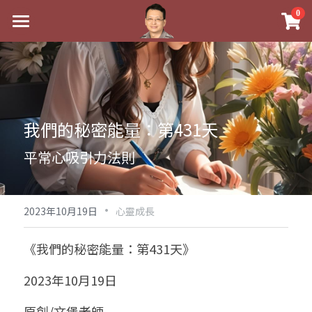
×
0
商品分類
最新消息
八字線上完整班
關於我
科學八字推理PDF
實體經營
我們的秘密能量：第431天
《十神高階實戰錄》完整典藏版
課程介紹
祖傳命理
平常心吸引力法則
1美元超值PDF
手工印鑑
Blog
五行八字學
學生紅利課程
·
後天派陽宅
試閱專區
黃金會員專區
2023年10月19日
心靈成長
團隊教練訓練營
八字雜記
線上學苑
Podcast聽書
《我們的秘密能量：第431天》
Podcast聽書
心靈成長
團隊訓練營
命理商城
八字初階班1
2023年10月19日
八字線上批命
人氣最高
八字視頻
八字初階班2
我的著作
八字完整班
原創/文堡老師