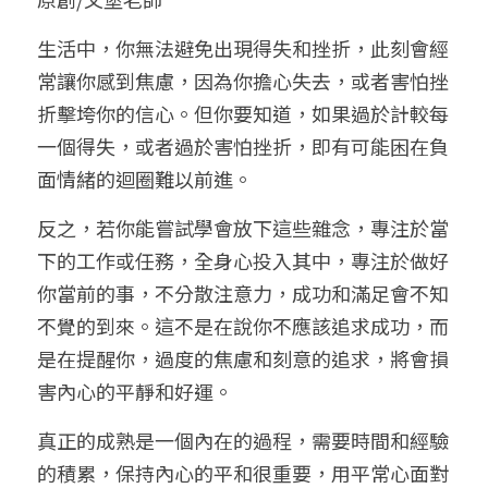
小兒命名
站長精選
陽宅視頻
八字進階班
《十神高階實戰錄》完整典藏版
與我預約
科學八字推理1
生活中，你無法避免出現得失和挫折，此刻會經
常讓你感到焦慮，因為你擔心失去，或者害怕挫
臉書生活
線上直播
八字中階班
科學八字推理PDF
科學八字推理2
批命預約
登錄
/
註冊
折擊垮你的信心。但你要知道，如果過於計較每
好書推廌
自我挑戰
八字高階班
一個得失，或者過於害怕挫折，即有可能困在負
八字批命
科學八字推理3
上課預約
搜索
面情緒的迴圈難以前進。
五人實戰班
小兒命名
科學八字輕鬆學
常見問題
繁體中文
反之，若你能嘗試學會放下這些雜念，專注於當
五行計算初階班
輕鬆學會科學八字推理
FB粉絲頁
0938617837
繁體中文
下的工作或任務，全身心投入其中，專注於做好
你當前的事，不分散注意力，成功和滿足會不知
support@p8zicourse.com
五行計算高階班
不覺的到來。這不是在說你不應該追求成功，而
團隊訓練營
是在提醒你，過度的焦慮和刻意的追求，將會損
害內心的平靜和好運。
五行八字線上班
真正的成熟是一個內在的過程，需要時間和經驗
的積累，保持內心的平和很重要，用平常心面對