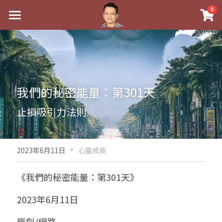
×
0
商品分類
最新消息
八字線上完整班
關於我
科學八字推理PDF
實體經營
我們的秘密能量：第301天
《十神高階實戰錄》完整典藏版
課程介紹
祖傳命理
止損吸引力法則
1美元超值PDF
手工印鑑
Blog
五行八字學
學生紅利課程
·
後天派陽宅
試閱專區
黃金會員專區
2023年6月11日
心靈成長
團隊教練訓練營
八字雜記
線上學苑
Podcast聽書
《我們的秘密能量：第301天》
Podcast聽書
心靈成長
團隊訓練營
命理商城
八字初階班1
2023年6月11日
八字線上批命
人氣最高
八字視頻
八字初階班2
我的著作
八字完整班
原創/網路