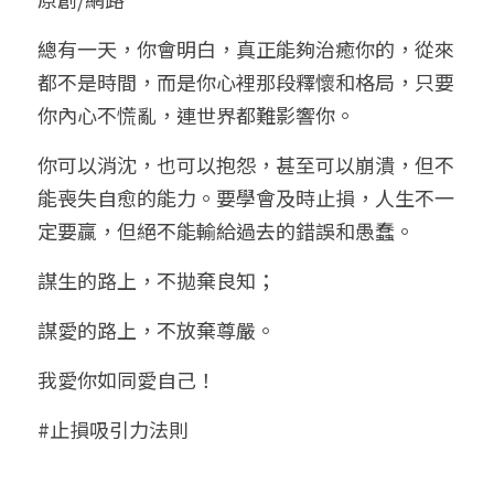
小兒命名
站長精選
陽宅視頻
八字進階班
《十神高階實戰錄》完整典藏版
與我預約
科學八字推理1
總有一天，你會明白，真正能夠治癒你的，從來
都不是時間，而是你心裡那段釋懷和格局，只要
臉書生活
線上直播
八字中階班
科學八字推理PDF
科學八字推理2
批命預約
登錄
/
註冊
你內心不慌亂，連世界都難影響你。
好書推廌
自我挑戰
八字高階班
八字批命
科學八字推理3
上課預約
搜索
你可以消沈，也可以抱怨，甚至可以崩潰，但不
能喪失自愈的能力。要學會及時止損，人生不一
五人實戰班
小兒命名
科學八字輕鬆學
常見問題
繁體中文
定要贏，但絕不能輸給過去的錯誤和愚蠢。
五行計算初階班
輕鬆學會科學八字推理
FB粉絲頁
0938617837
繁體中文
謀生的路上，不拋棄良知；
support@p8zicourse.com
五行計算高階班
謀愛的路上，不放棄尊嚴。
團隊訓練營
我愛你如同愛自己！
五行八字線上班
#止損吸引力法則