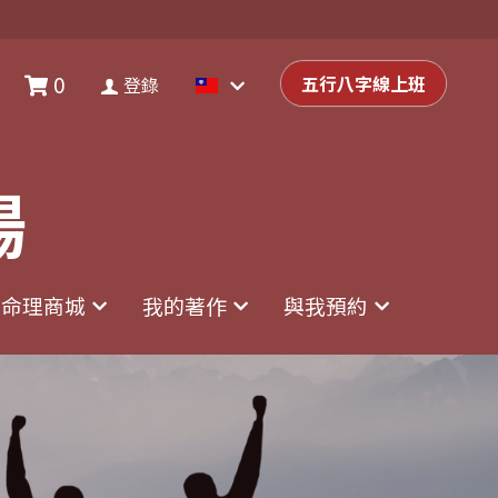
0
0
登錄
五行八字線上班
五行八字線上班
登錄
場
場
命理商城
命理商城
我的著作
我的著作
與我預約
與我預約