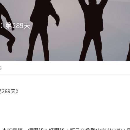
第289天
長
289天》
，也能磨鍊一個團隊。好團隊，都是在危難中拼出來的。