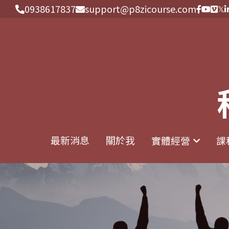
0938617837
0938617837
support@p8zicourse.com
support@p8zicourse.com
最新消息
最新消息
關於我
關於我
實體經營
實體經營
課
課