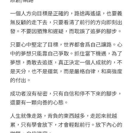
小兒命名
站長精選
陽宅視頻
八字進階班
《十神高階實戰錄》完整典藏版
與我預約
科學八字推理1
一個人方向目標是正確的，路途再遙遠，也要義
無反顧的走下去，只要看清了前行的方向即刻出
臉書生活
線上直播
八字中階班
科學八字推理PDF
科學八字推理2
批命預約
登錄
/
註冊
發。不要因猶豫和遲疑，而耽誤了追夢的腳步。
好書推廌
自我挑戰
八字高階班
八字批命
科學八字推理3
上課預約
搜索
只要心中堅定了目標，世界都會爲自己讓路。心
中的夢想只能靠自己爭取。抓住當下機遇，為了
五人實戰班
小兒命名
科學八字輕鬆學
常見問題
繁體中文
夢想，勇敢去追逐，真正決定一個人成就的，不
五行計算初階班
輕鬆學會科學八字推理
FB粉絲頁
0938617837
繁體中文
是天分，也不是運氣，而是嚴格自律，和高強度
的付出。
support@p8zicourse.com
五行計算高階班
成功者沒有祕密，只有自信和停不下來的腳步，
團隊訓練營
還要有一顆向善的心態。
五行八字線上班
人生就像走路，背負的東西越多，走起來就越
累，只有學會放下，才會輕鬆前行。放下內心的