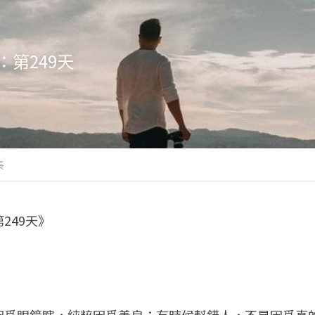
第249天
長
249天》
因爲眼鏡瞎，純粹因爲善良；有時候幫錯人，不是因爲真