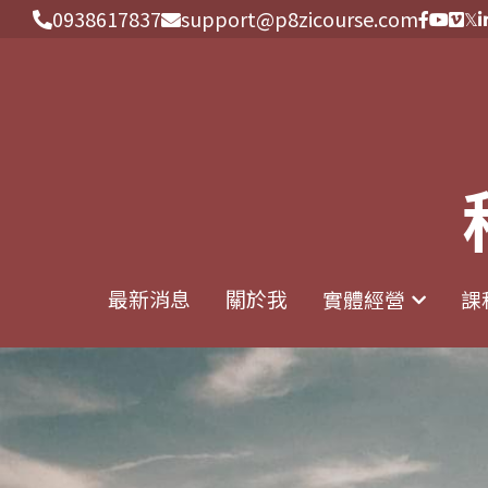
0938617837
0938617837
support@p8zicourse.com
support@p8zicourse.com
最新消息
最新消息
關於我
關於我
實體經營
實體經營
課
課