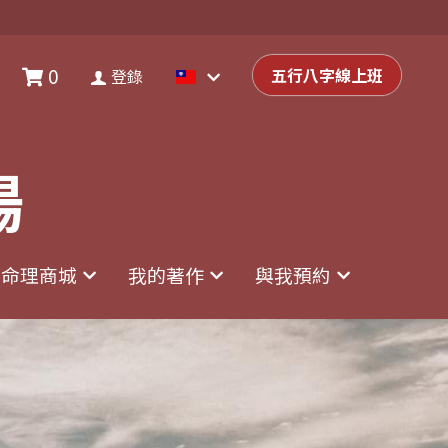
0
0
登錄
五行八字線上班
五行八字線上班
登錄
場
場
命理商城
命理商城
我的著作
我的著作
與我預約
與我預約