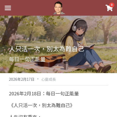
×
0
商品分類
最新消息
八字線上完整班
關於我
科學八字推理PDF
實體經營
人只活一次，別太為難自己
《十神高階實戰錄》完整典藏版
課程介紹
祖傳命理
每日一句正能量
1美元超值PDF
手工印鑑
Blog
五行八字學
學生紅利課程
·
後天派陽宅
試閱專區
黃金會員專區
2026年2月17日
心靈成長
團隊教練訓練營
八字雜記
線上學苑
Podcast聽書
2026年2月18日：每日一句正能量
Podcast聽書
心靈成長
團隊訓練營
命理商城
八字初階班1
《人只活一次，別太為難自己》
八字線上批命
人氣最高
八字視頻
八字初階班2
我的著作
八字完整班
人生沒有重來，