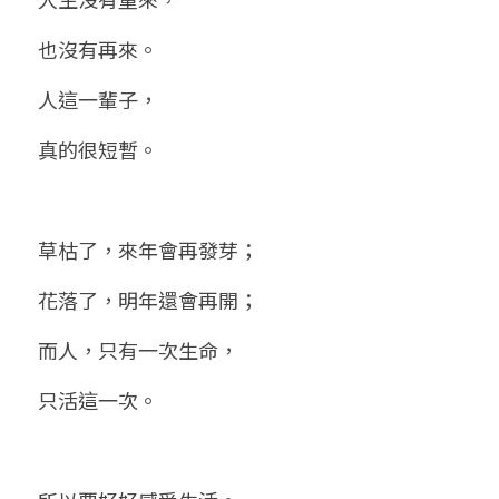
小兒命名
站長精選
陽宅視頻
八字進階班
《十神高階實戰錄》完整典藏版
與我預約
科學八字推理1
也沒有再來。
臉書生活
線上直播
八字中階班
科學八字推理PDF
人這一輩子，
科學八字推理2
批命預約
登錄
/
註冊
好書推廌
自我挑戰
八字高階班
真的很短暫。
八字批命
科學八字推理3
上課預約
搜索
五人實戰班
小兒命名
科學八字輕鬆學
常見問題
繁體中文
草枯了，來年會再發芽；
五行計算初階班
輕鬆學會科學八字推理
FB粉絲頁
0938617837
繁體中文
花落了，明年還會再開；
support@p8zicourse.com
五行計算高階班
而人，只有一次生命，
團隊訓練營
只活這一次。
五行八字線上班