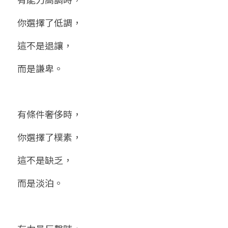
小兒命名
站長精選
陽宅視頻
八字進階班
《十神高階實戰錄》完整典藏版
與我預約
科學八字推理1
你選擇了低調，
臉書生活
線上直播
八字中階班
科學八字推理PDF
這不是退讓，
科學八字推理2
批命預約
登錄
/
註冊
好書推廌
自我挑戰
八字高階班
而是謙卑。
八字批命
科學八字推理3
上課預約
搜索
五人實戰班
小兒命名
科學八字輕鬆學
常見問題
繁體中文
有條件奢侈時，
五行計算初階班
輕鬆學會科學八字推理
FB粉絲頁
0938617837
繁體中文
你選擇了樸素，
support@p8zicourse.com
五行計算高階班
這不是缺乏，
團隊訓練營
而是淡泊。
五行八字線上班