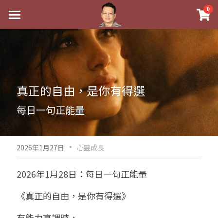
×
0
商品分類
最新消息
八字線上完整班
關於我
科學八字推理PDF
實體經營
真正的自由，是你有得選
《十神高階實戰錄》完整典藏版
課程介紹
祖傳命理
每日一句正能量
1美元超值PDF
手工印鑑
Blog
五行八字學
學生紅利課程
·
後天派陽宅
試閱專區
黃金會員專區
2026年1月27日
心靈成長
團隊教練訓練營
八字雜記
線上學苑
Podcast聽書
2026年1月28日：每日一句正能量
Podcast聽書
心靈成長
團隊訓練營
命理商城
八字初階班1
《真正的自由，是你有得選》
八字線上批命
人氣最高
八字視頻
八字初階班2
我的著作
八字完整班
有能力高調時，