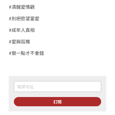
#清醒愛情觀
#別把慾望當愛
#成年人真相
#愛與孤獨
#狠一點才不會錯
訂閱