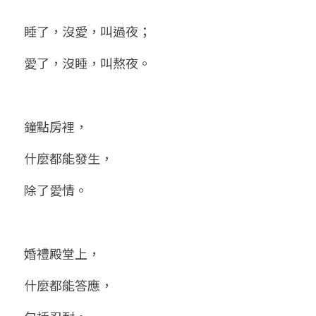
小兒命名
站長精選
陽宅視頻
八字進階班
《十神高階實戰錄》完整典藏版
與我預約
科學八字推理1
睡了，沒愛，叫過夜；
臉書生活
線上直播
八字中階班
科學八字推理PDF
愛了，沒睡，叫熬夜。
科學八字推理2
批命預約
登錄
/
註冊
好書推廌
自我挑戰
八字高階班
八字批命
科學八字推理3
上課預約
搜索
鐘點房裡，
五人實戰班
小兒命名
科學八字輕鬆學
常見問題
繁體中文
什麼都能發生，
五行計算初階班
輕鬆學會科學八字推理
FB粉絲頁
0938617837
繁體中文
除了愛情。
support@p8zicourse.com
五行計算高階班
團隊訓練營
婚禮殿堂上，
五行八字線上班
什麼都能答應，