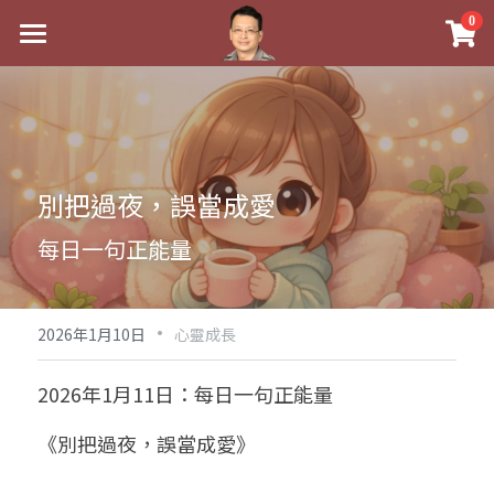
×
0
商品分類
最新消息
八字線上完整班
關於我
科學八字推理PDF
實體經營
別把過夜，誤當成愛
《十神高階實戰錄》完整典藏版
課程介紹
祖傳命理
每日一句正能量
1美元超值PDF
手工印鑑
Blog
五行八字學
學生紅利課程
·
後天派陽宅
試閱專區
黃金會員專區
2026年1月10日
心靈成長
團隊教練訓練營
八字雜記
線上學苑
Podcast聽書
2026年1月11日：每日一句正能量
Podcast聽書
心靈成長
團隊訓練營
命理商城
八字初階班1
《別把過夜，誤當成愛》
八字線上批命
人氣最高
八字視頻
八字初階班2
我的著作
八字完整班