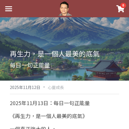
×
0
商品分類
最新消息
八字線上完整班
關於我
科學八字推理PDF
實體經營
再生力，是一個人最美的底氣
《十神高階實戰錄》完整典藏版
課程介紹
祖傳命理
每日一句正能量
1美元超值PDF
手工印鑑
Blog
五行八字學
學生紅利課程
·
後天派陽宅
試閱專區
黃金會員專區
2025年11月12日
心靈成長
團隊教練訓練營
八字雜記
線上學苑
Podcast聽書
2025年11月13日：每日一句正能量
Podcast聽書
心靈成長
團隊訓練營
命理商城
八字初階班1
《再生力，是一個人最美的底氣》
八字線上批命
人氣最高
八字視頻
八字初階班2
我的著作
八字完整班
一個真正強大的人，