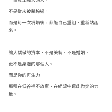
小兒命名
站長精選
陽宅視頻
八字進階班
《十神高階實戰錄》完整典藏版
與我預約
科學八字推理1
不是從未被擊垮過，
臉書生活
線上直播
八字中階班
科學八字推理PDF
而是每一次坍塌後，都能自己重組，重新站起
科學八字推理2
批命預約
登錄
/
註冊
來。
好書推廌
自我挑戰
八字高階班
八字批命
科學八字推理3
上課預約
搜索
五人實戰班
小兒命名
科學八字輕鬆學
常見問題
繁體中文
讓人驕傲的資本，不是美貌、不是婚姻、
五行計算初階班
輕鬆學會科學八字推理
FB粉絲頁
0938617837
繁體中文
更不是身邊的那個人。
support@p8zicourse.com
五行計算高階班
而是你的再生力 
團隊訓練營
那種在低谷裡不放棄、在絕望中還能微笑的力
量。
五行八字線上班