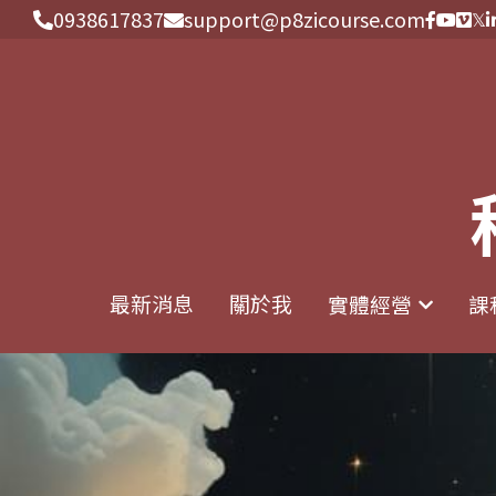
0938617837
0938617837
support@p8zicourse.com
support@p8zicourse.com
最新消息
最新消息
關於我
關於我
實體經營
實體經營
課
課