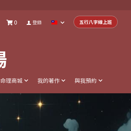
0
0
登錄
五行八字線上班
五行八字線上班
登錄
場
場
命理商城
命理商城
我的著作
我的著作
與我預約
與我預約