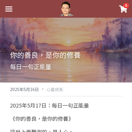
×
0
商品分類
最新消息
八字線上完整班
關於我
科學八字推理PDF
實體經營
你的善良，是你的修養
《十神高階實戰錄》完整典藏版
課程介紹
祖傳命理
每日一句正能量
1美元超值PDF
手工印鑑
Blog
五行八字學
學生紅利課程
·
後天派陽宅
試閱專區
黃金會員專區
2025年5月16日
心靈成長
團隊教練訓練營
八字雜記
線上學苑
Podcast聽書
2025年5月17日：每日一句正能量
Podcast聽書
心靈成長
團隊訓練營
命理商城
八字初階班1
《你的善良，是你的修養》
八字線上批命
人氣最高
八字視頻
八字初階班2
我的著作
八字完整班
這世上最難測的，是人心。