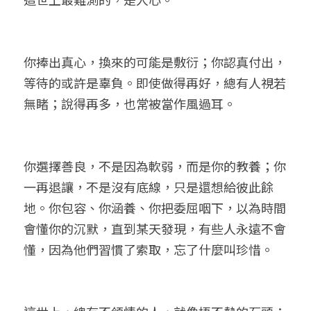
小兒命名
站長精選
陽宅視頻
八字進階班
《十神高階實戰錄》完整典藏版
與我預約
科學八字推理1
臉書生活
線上直播
八字中階班
科學八字推理PDF
你捧出真心，換來的可能是敷衍；你認真付出，
科學八字推理2
批命預約
登錄
/
註冊
等待的或許是辜負。即使做得再好，總有人視若
好書推廌
自我挑戰
八字高階班
八字批命
科學八字推理3
上課預約
搜索
無睹；說得再多，也常被當作風過耳。
五人實戰班
小兒命名
科學八字輕鬆學
常見問題
繁體中文
五行計算初階班
輕鬆學會科學八字推理
FB粉絲頁
0938617837
繁體中文
你選擇善良，不是因為軟弱，而是你的教養；你
一再退讓，不是沒有底線，只是還想給彼此餘
support@p8zicourse.com
五行計算高階班
地。你包容、你涵養、你把委屈咽下，以為時間
團隊訓練營
會懂你的沉默，直到某天發現，有些人永遠不會
懂，因為他們習慣了索取，忘了什麼叫珍惜。
五行八字線上班