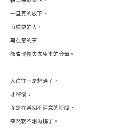
小兒命名
站長精選
陽宅視頻
八字進階班
《十神高階實戰錄》完整典藏版
與我預約
科學八字推理1
一旦真的放下，
臉書生活
線上直播
八字中階班
科學八字推理PDF
再重要的人，
科學八字推理2
批命預約
登錄
/
註冊
好書推廌
自我挑戰
八字高階班
再在意的事，
八字批命
科學八字推理3
上課預約
搜索
都會慢慢失去原本的分量。
五人實戰班
小兒命名
科學八字輕鬆學
常見問題
繁體中文
五行計算初階班
輕鬆學會科學八字推理
FB粉絲頁
0938617837
繁體中文
人往往不是想通了，
support@p8zicourse.com
五行計算高階班
才釋懷；
團隊訓練營
而是在某個不經意的瞬間，
五行八字線上班
突然就不想再撐了。