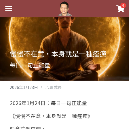
×
0
商品分類
最新消息
八字線上完整班
關於我
科學八字推理PDF
實體經營
慢慢不在意，本身就是一種痊癒
《十神高階實戰錄》完整典藏版
課程介紹
祖傳命理
每日一句正能量
1美元超值PDF
手工印鑑
Blog
五行八字學
學生紅利課程
·
後天派陽宅
試閱專區
黃金會員專區
2026年1月23日
心靈成長
團隊教練訓練營
八字雜記
線上學苑
Podcast聽書
2026年1月24日：每日一句正能量
Podcast聽書
心靈成長
團隊訓練營
命理商城
八字初階班1
《慢慢不在意，本身就是一種痊癒》
八字線上批命
人氣最高
八字視頻
八字初階班2
我的著作
八字完整班
執念這個東西，