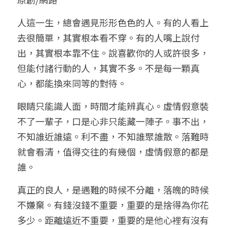
小兒命名
站長精選
陽宅視頻
八字進階班
《十神高階實戰錄》完整典藏版
與我預約
科學八字推理1
人這一生，總會遇見形形色色的人。有的人看上
去很簡單，其實根本看不穿。有的人嘴上說付
臉書生活
線上直播
八字中階班
科學八字推理PDF
科學八字推理2
批命預約
登錄
/
註冊
出，其實根本靠不住。說喜歡你的人或許很多，
好書推廌
自我挑戰
八字高階班
但能付諸行動的人，其實不多。不是每一顆真
八字批命
科學八字推理3
上課預約
搜索
心，都能換來同等的對待。
五人實戰班
小兒命名
科學八字輕鬆學
常見問題
繁體中文
眼睛只能識人面，時間才能辨真心。虛情假意裝
五行計算初階班
輕鬆學會科學八字推理
FB粉絲頁
0938617837
繁體中文
不了一輩子，口是心非只能藏一陣子。事不出，
不知誰近誰遠。利不盡，不知誰聚誰散。落難時
support@p8zicourse.com
五行計算高階班
就會看清，值得交往的有幾個，虛情假意的都是
團隊訓練營
誰。
真正的良人，是遇難的時候不分離，落魄的時候
五行八字線上班
不嫌棄。有錢沒錢不重要，重要的是捨得為你花
多少。距離遠近不重要，重要的是他心裡有沒有