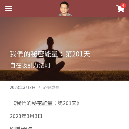
×
0
商品分類
最新消息
八字線上完整班
關於我
科學八字推理PDF
實體經營
我們的秘密能量：第201天
《十神高階實戰錄》完整典藏版
課程介紹
祖傳命理
自在吸引力法則
1美元超值PDF
手工印鑑
Blog
五行八字學
學生紅利課程
·
後天派陽宅
試閱專區
黃金會員專區
2023年3月3日
心靈成長
團隊教練訓練營
八字雜記
線上學苑
Podcast聽書
 《我們的秘密能量：第201天》
Podcast聽書
心靈成長
團隊訓練營
命理商城
八字初階班1
2023年3月3日
八字線上批命
人氣最高
八字視頻
八字初階班2
我的著作
八字完整班
原創/網路