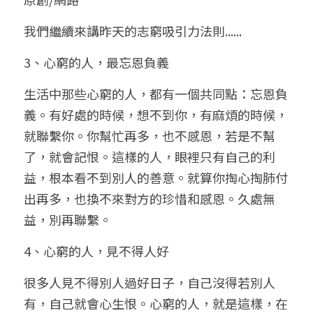
小兒命名
站長精選
陽宅視頻
八字進階班
《十神高階實戰錄》完整典藏版
與我預約
科學八字推理1
我們繼續來講昨天的志窮吸引力法則......
臉書生活
線上直播
八字中階班
科學八字推理PDF
3、心窮的人，最忘恩負義
科學八字推理2
批命預約
登錄
/
註冊
好書推廌
自我挑戰
八字高階班
生活中那些心窮的人，都有一個共同點：忘恩負
八字批命
科學八字推理3
上課預約
搜索
義。有好處的時候，想不到你，有麻煩的時候，
五人實戰班
小兒命名
科學八字輕鬆學
常見問題
繁體中文
就聯繫你。你幫忙再多，也不感恩，若是不幫
了，就會記恨。這樣的人，眼裡只有自己的利
五行計算初階班
輕鬆學會科學八字推理
FB粉絲頁
0938617837
繁體中文
益，根本看不到別人的善意。就算你掏心掏肺付
support@p8zicourse.com
五行計算高階班
出再多，也換不來對方的珍惜和感恩。久處無
益，別再聯繫。
團隊訓練營
4、心窮的人，見不得人好
五行八字線上班
很多人見不得別人過好日子，自己沒得若別人
有，自己就會心生恨。心窮的人，就是這樣，在