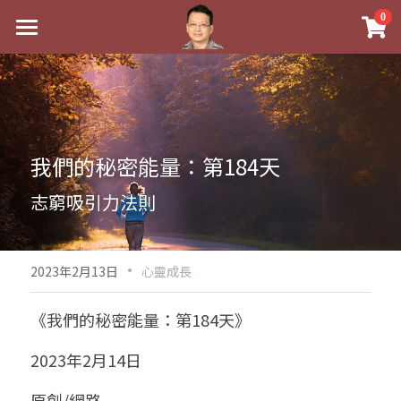
×
0
商品分類
最新消息
八字線上完整班
關於我
科學八字推理PDF
實體經營
我們的秘密能量：第184天
《十神高階實戰錄》完整典藏版
課程介紹
祖傳命理
志窮吸引力法則
1美元超值PDF
手工印鑑
Blog
五行八字學
學生紅利課程
·
後天派陽宅
試閱專區
黃金會員專區
2023年2月13日
心靈成長
團隊教練訓練營
八字雜記
線上學苑
Podcast聽書
《我們的秘密能量：第184天》
Podcast聽書
心靈成長
團隊訓練營
命理商城
八字初階班1
2023年2月14日
八字線上批命
人氣最高
八字視頻
八字初階班2
我的著作
八字完整班
原創/網路