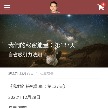
×
0
商品分類
最新消息
八字線上完整班
關於我
科學八字推理PDF
實體經營
我們的秘密能量：第137天
《十神高階實戰錄》完整典藏版
課程介紹
祖傳命理
自省吸引力法則
1美元超值PDF
手工印鑑
Blog
五行八字學
學生紅利課程
·
後天派陽宅
試閱專區
黃金會員專區
2022年12月28日
心靈成長
團隊教練訓練營
八字雜記
線上學苑
Podcast聽書
《我們的秘密能量：第137天》
Podcast聽書
心靈成長
團隊訓練營
命理商城
八字初階班1
2022年12月29日
八字線上批命
人氣最高
八字視頻
八字初階班2
我的著作
八字完整班
原創/網路