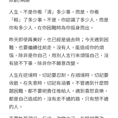
小兒命名
站長精選
陽宅視頻
八字進階班
《十神高階實戰錄》完整典藏版
與我預約
科學八字推理1
人生，不是你看「清」多少事，而是，你看
「輕」了多少事。不是，你認識了多少人，而是
臉書生活
線上直播
八字中階班
科學八字推理PDF
科學八字推理2
批命預約
登錄
/
註冊
你有多少人，在你困難時為你挺身而出。
好書推廌
自我挑戰
八字高階班
八字批命
科學八字推理3
上課預約
搜索
昨天即使再美好，也已經是過去時；今天遇到困
難，也要繼續往前走。沒有人，能造成你的煩
五人實戰班
小兒命名
科學八字輕鬆學
常見問題
繁體中文
惱，除非是你自己，用別人言行來煩惱自己，沒
五行計算初階班
輕鬆學會科學八字推理
FB粉絲頁
0938617837
繁體中文
有放不下事，除非你不願意改變。
support@p8zicourse.com
五行計算高階班
人生在逆境時，切記要忍耐。在順境時，切記要
收斂。在失意時，切記有涵養。不管遇到什麼問
團隊訓練營
題困難，都不要把責任推給人，遇到喜怒哀樂，
都是自己造成的，沒有走不通的路，只有想不通
五行八字線上班
的人。