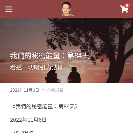
×
0
商品分類
最新消息
八字線上完整班
關於我
科學八字推理PDF
實體經營
我們的秘密能量：第84天
《十神高階實戰錄》完整典藏版
課程介紹
祖傳命理
看透一切吸引力法則
1美元超值PDF
手工印鑑
Blog
五行八字學
學生紅利課程
·
後天派陽宅
試閱專區
黃金會員專區
2022年11月6日
心靈成長
團隊教練訓練營
八字雜記
線上學苑
Podcast聽書
《我們的秘密能量：第84天》
Podcast聽書
心靈成長
團隊訓練營
命理商城
八字初階班1
2022年11月6日
八字線上批命
人氣最高
八字視頻
八字初階班2
我的著作
八字完整班
原創/網路