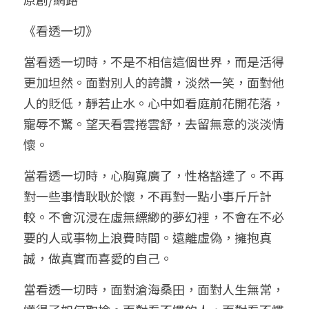
小兒命名
站長精選
陽宅視頻
八字進階班
《十神高階實戰錄》完整典藏版
與我預約
科學八字推理1
《看透一切》
臉書生活
線上直播
八字中階班
科學八字推理PDF
當看透一切時，不是不相信這個世界，而是活得
科學八字推理2
批命預約
登錄
/
註冊
更加坦然。面對別人的誇讚，淡然一笑，面對他
好書推廌
自我挑戰
八字高階班
八字批命
科學八字推理3
上課預約
搜索
人的貶低，靜若止水。心中如看庭前花開花落，
寵辱不驚。望天看雲捲雲舒，去留無意的淡淡情
五人實戰班
小兒命名
科學八字輕鬆學
常見問題
繁體中文
懷。
五行計算初階班
輕鬆學會科學八字推理
FB粉絲頁
0938617837
繁體中文
當看透一切時，心胸寬廣了，性格豁達了。不再
support@p8zicourse.com
五行計算高階班
對一些事情耿耿於懷，不再對一點小事斤斤計
較。不會沉浸在虛無縹緲的夢幻裡，不會在不必
團隊訓練營
要的人或事物上浪費時間。遠離虛偽，擁抱真
誠，做真實而喜愛的自己。
五行八字線上班
當看透一切時，面對滄海桑田，面對人生無常，