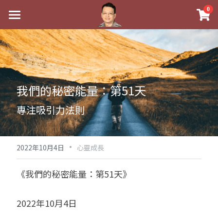
×
0
商品分類
最新消息
八字線上完整班
關於我
科學八字推理PDF
實體經營
我們的秘密能量：第51天
《十神高階實戰錄》完整典藏版
課程介紹
祖傳命理
專注吸引力法則
1美元超值PDF
手工印鑑
Blog
五行八字學
學生紅利課程
·
後天派陽宅
試閱專區
黃金會員專區
2022年10月4日
心靈成長
團隊教練訓練營
八字雜記
線上學苑
Podcast聽書
《我們的秘密能量：第51天》
Podcast聽書
心靈成長
團隊訓練營
命理商城
八字初階班1
2022年10月4日
八字線上批命
人氣最高
八字視頻
八字初階班2
我的著作
八字完整班