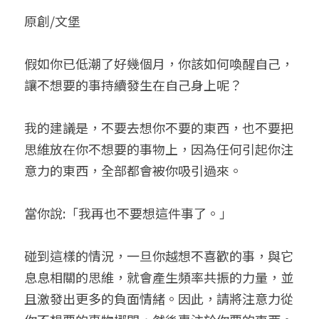
原創/文堡
小兒命名
站長精選
陽宅視頻
八字進階班
《十神高階實戰錄》完整典藏版
與我預約
科學八字推理1
臉書生活
線上直播
八字中階班
科學八字推理PDF
假如你已低潮了好幾個月，你該如何喚醒自己，
科學八字推理2
批命預約
登錄
/
註冊
讓不想要的事持續發生在自己身上呢？
好書推廌
自我挑戰
八字高階班
八字批命
科學八字推理3
上課預約
搜索
我的建議是，不要去想你不要的東西，也不要把
五人實戰班
小兒命名
科學八字輕鬆學
常見問題
繁體中文
思維放在你不想要的事物上，因為任何引起你注
五行計算初階班
輕鬆學會科學八字推理
FB粉絲頁
0938617837
繁體中文
意力的東西，全部都會被你吸引過來。
support@p8zicourse.com
五行計算高階班
當你說:「我再也不要想這件事了。」
團隊訓練營
碰到這樣的情況，一旦你越想不喜歡的事，與它
五行八字線上班
息息相關的思維，就會產生頻率共振的力量，並
且激發出更多的負面情緒。因此，請將注意力從