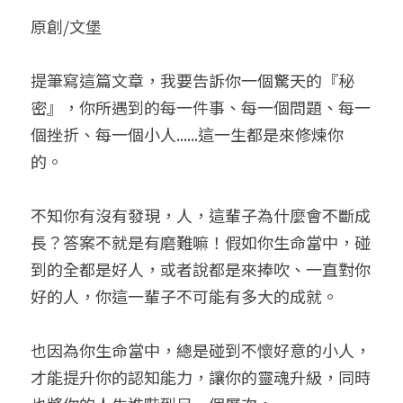
原創/文堡
小兒命名
站長精選
陽宅視頻
八字進階班
《十神高階實戰錄》完整典藏版
與我預約
科學八字推理1
臉書生活
線上直播
八字中階班
科學八字推理PDF
提筆寫這篇文章，我要告訴你一個驚天的『秘
科學八字推理2
批命預約
登錄
/
註冊
密』，你所遇到的每一件事、每一個問題、每一
好書推廌
自我挑戰
八字高階班
八字批命
科學八字推理3
上課預約
搜索
個挫折、每一個小人......這一生都是來修煉你
的。
五人實戰班
小兒命名
科學八字輕鬆學
常見問題
繁體中文
五行計算初階班
輕鬆學會科學八字推理
FB粉絲頁
0938617837
繁體中文
不知你有沒有發現，人，這輩子為什麼會不斷成
長？答案不就是有磨難嘛！假如你生命當中，碰
support@p8zicourse.com
五行計算高階班
到的全都是好人，或者說都是來捧吹、一直對你
團隊訓練營
好的人，你這一輩子不可能有多大的成就。
五行八字線上班
也因為你生命當中，總是碰到不懷好意的小人，
才能提升你的認知能力，讓你的靈魂升級，同時