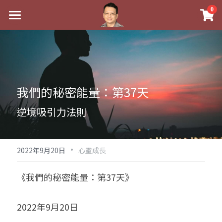
×
0
商品分類
最新消息
八字線上完整班
關於我
科學八字推理PDF
實體經營
我們的秘密能量：第37天
《十神高階實戰錄》完整典藏版
課程介紹
祖傳命理
逆境吸引力法則
1美元超值PDF
手工印鑑
Blog
五行八字學
學生紅利課程
·
後天派陽宅
試閱專區
黃金會員專區
2022年9月20日
心靈成長
團隊教練訓練營
八字雜記
線上學苑
Podcast聽書
《我們的秘密能量：第37天》
Podcast聽書
心靈成長
團隊訓練營
命理商城
八字初階班1
2022年9月20日
八字線上批命
人氣最高
八字視頻
八字初階班2
我的著作
八字完整班