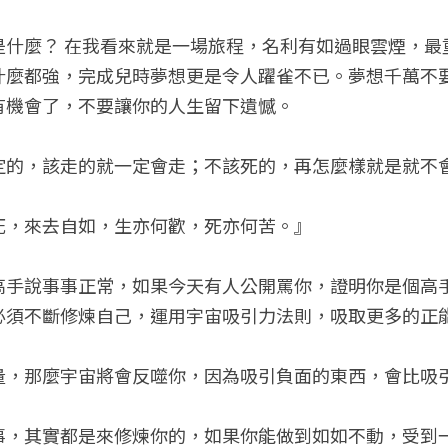
是什麼？ 在我看來就是一場旅程，名利有如過眼雲煙，最
什麼都強，完成兒時夢想更是令人躍雀不已。夢想千萬不
有機會了，不要讓你的人生留下遺憾。
定的，該走的就一定會走；不該死的，再怎麼樣就是就不
死，來去自如，生亦何歡，死亦何苦。』
高手說事事正常，如果今天有人公開罵你，證明你是個高
必須不斷修煉自己，運用宇宙吸引力法則，吸取更多的正
量，那麼宇宙將會反噬你，因為吸引負面的東西，會比吸
事，其實都是來修煉你的，如果你能做到如如不動，受到