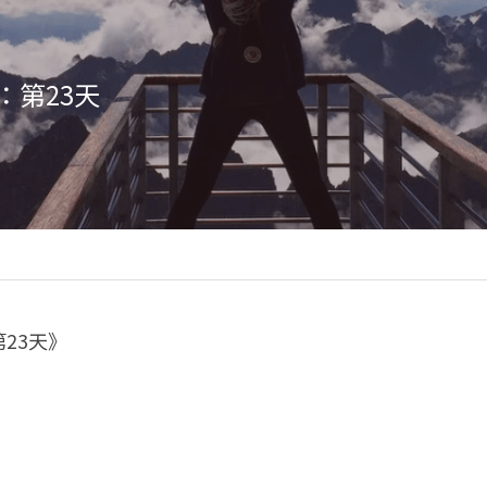
：第23天
23天》