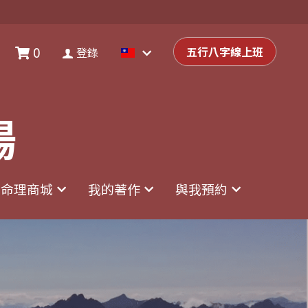
0
0
登錄
五行八字線上班
五行八字線上班
登錄
場
場
命理商城
命理商城
我的著作
我的著作
與我預約
與我預約