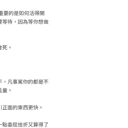
重要的是如何活得開
要等待，因為等你想做
會死。
手，凡事駡你的都是不
能量。
引正面的東西更快。
一點委屈挫折又算得了