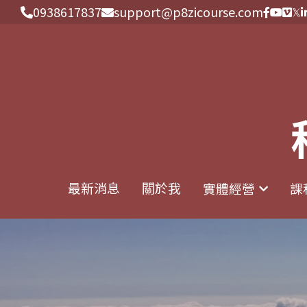
0938617837
0938617837
support@p8zicourse.com
support@p8zicourse.com
最新消息
最新消息
關於我
關於我
實體經營
實體經營
課
課