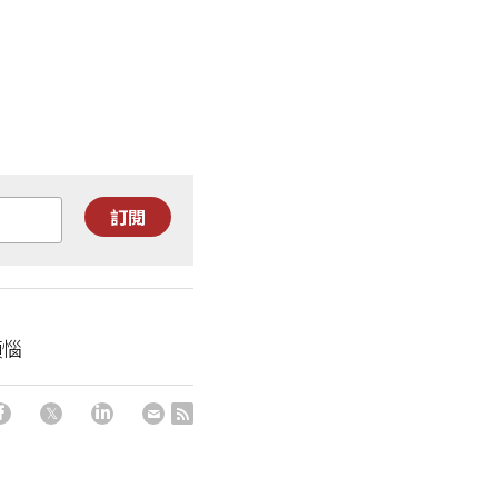
訂閱
煩惱