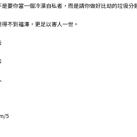
不是要你當一個冷漠自私者，而是請你做好比劫的垃圾分
但得不到福澤，更足以害人一世。
去
去
人
om/5