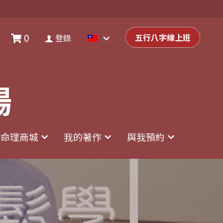
0
0
登錄
五行八字線上班
五行八字線上班
登錄
場
場
命理商城
命理商城
我的著作
我的著作
與我預約
與我預約