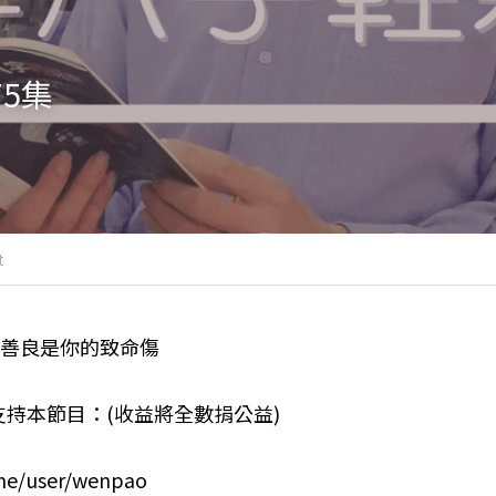
5集
t
》善良是你的致命傷
持本節目：(收益將全數捐公益)
y.me/user/wenpao