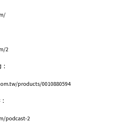
om/
om/2
書：
com.tw/products/0010880594
書：
om/podcast-2