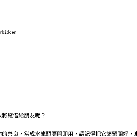
軟將錢借給朋友呢？
你的善良，當成水龍頭隨開即用，請記得把它鎖緊關好，