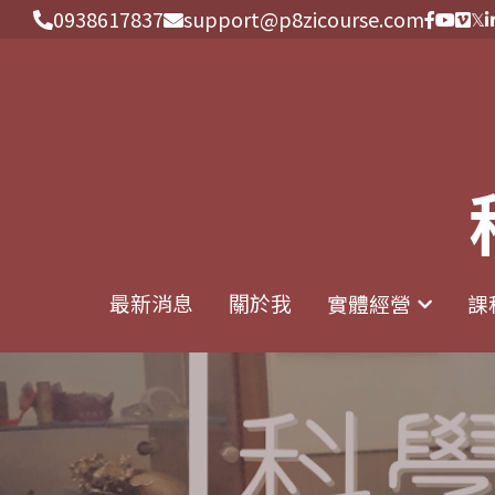
0938617837
0938617837
support@p8zicourse.com
support@p8zicourse.com
最新消息
最新消息
關於我
關於我
實體經營
實體經營
課
課