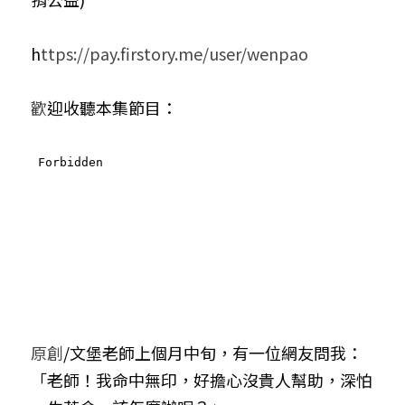
小兒命名
站長精選
陽宅視頻
八字進階班
《十神高階實戰錄》完整典藏版
與我預約
科學八字推理1
h
ttps://pay.firstory.me/user/wenpao
臉書生活
線上直播
八字中階班
科學八字推理PDF
科學八字推理2
批命預約
登錄
/
註冊
歡
迎收聽本集節目：
好書推廌
自我挑戰
八字高階班
八字批命
科學八字推理3
上課預約
搜索
五人實戰班
小兒命名
科學八字輕鬆學
常見問題
繁體中文
五行計算初階班
輕鬆學會科學八字推理
FB粉絲頁
0938617837
繁體中文
support@p8zicourse.com
五行計算高階班
團隊訓練營
五行八字線上班
原創
/文堡老師上個月中旬，有一位網友問我：
「老師！我命中無印，好擔心沒貴人幫助，深怕