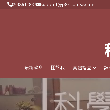
0938617837
0938617837
support@p8zicourse.com
support@p8zicourse.com
最新消息
最新消息
關於我
關於我
實體經營
實體經營
課
課