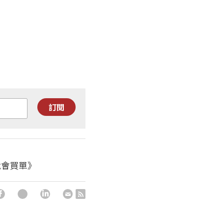
訂閱
就會買單》