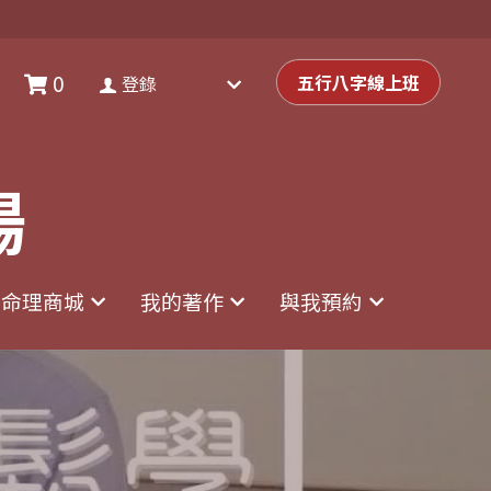
0
0
登錄
五行八字線上班
五行八字線上班
登錄
場
場
命理商城
命理商城
我的著作
我的著作
與我預約
與我預約