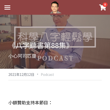
×
0
商品分類
最新消息
八字線上完整班
關於我
科學八字推理PDF
實體經營
《八字聽書第88集》
《十神高階實戰錄》完整典藏版
課程介紹
祖傳命理
小心阿司匹靈
1美元超值PDF
手工印鑑
Blog
五行八字學
學生紅利課程
·
後天派陽宅
試閱專區
黃金會員專區
2021年12月12日
Podcast
團隊教練訓練營
八字雜記
線上學苑
Podcast聽書
Podcast聽書
心靈成長
團隊訓練營
命理商城
八字初階班1
小額贊助支持本節目： 
八字線上批命
人氣最高
八字視頻
八字初階班2
我的著作
八字完整班