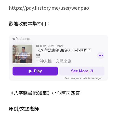
https://pay.firstory.me/user/wenpao
小兒命名
站長精選
陽宅視頻
八字進階班
《十神高階實戰錄》完整典藏版
與我預約
科學八字推理1
臉書生活
線上直播
八字中階班
科學八字推理PDF
歡迎收聽本集節目：
科學八字推理2
批命預約
登錄
/
註冊
好書推廌
自我挑戰
八字高階班
八字批命
科學八字推理3
上課預約
搜索
五人實戰班
小兒命名
科學八字輕鬆學
常見問題
繁體中文
五行計算初階班
輕鬆學會科學八字推理
FB粉絲頁
0938617837
繁體中文
support@p8zicourse.com
五行計算高階班
團隊訓練營
《
八字聽書第88集》小心阿司匹靈
五行八字線上班
原創/文堡老師