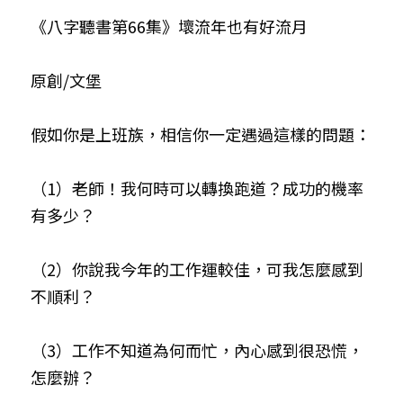
《八字聽書第66集》壞流年也有好流月
小兒命名
站長精選
陽宅視頻
八字進階班
《十神高階實戰錄》完整典藏版
與我預約
科學八字推理1
臉書生活
線上直播
八字中階班
科學八字推理PDF
原創/文堡
科學八字推理2
批命預約
登錄
/
註冊
好書推廌
自我挑戰
八字高階班
八字批命
科學八字推理3
上課預約
搜索
假如你是上班族，相信你一定遇過這樣的問題：
五人實戰班
小兒命名
科學八字輕鬆學
常見問題
繁體中文
（1）老師！我何時可以轉換跑道？成功的機率
五行計算初階班
輕鬆學會科學八字推理
FB粉絲頁
0938617837
繁體中文
有多少？
support@p8zicourse.com
五行計算高階班
（2）你說我今年的工作運較佳，可我怎麼感到
團隊訓練營
不順利？
五行八字線上班
（3）工作不知道為何而忙，內心感到很恐慌，
怎麼辦？