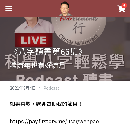
×
0
商品分類
最新消息
八字線上完整班
關於我
科學八字推理PDF
實體經營
《八字聽書第66集》
《十神高階實戰錄》完整典藏版
課程介紹
祖傳命理
壞流年也有好流月
1美元超值PDF
手工印鑑
Blog
五行八字學
學生紅利課程
·
後天派陽宅
試閱專區
黃金會員專區
2021年8月4日
Podcast
團隊教練訓練營
八字雜記
線上學苑
Podcast聽書
如果喜歡，歡迎贊助我的節目！
Podcast聽書
心靈成長
團隊訓練營
命理商城
八字初階班1
https://pay.firstory.me/user/wenpao
八字線上批命
人氣最高
八字視頻
八字初階班2
我的著作
八字完整班