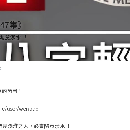
47集》
隨意涉水 ！
t
我的節目！
y.me/user/wenpao
看見淺灘之人，必會隨意涉水 ！