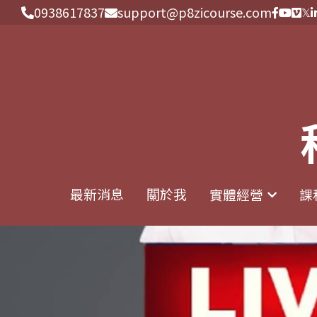
0938617837
0938617837
support@p8zicourse.com
support@p8zicourse.com
最新消息
最新消息
關於我
關於我
實體經營
實體經營
課
課