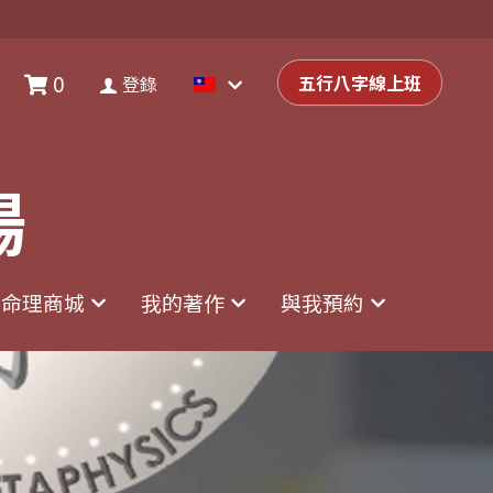
0
0
登錄
五行八字線上班
五行八字線上班
登錄
場
場
命理商城
命理商城
我的著作
我的著作
與我預約
與我預約