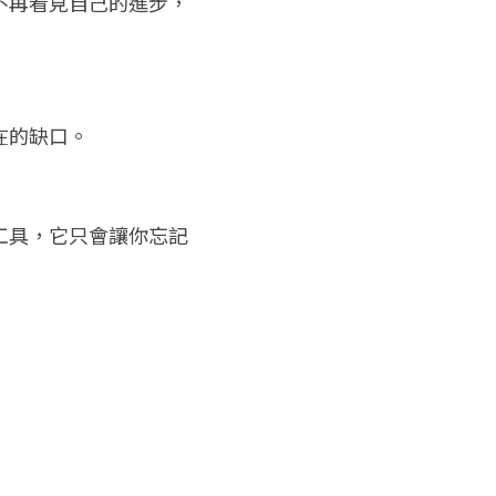
不再看見自己的進步，
在的缺口。
工具，它只會讓你忘記