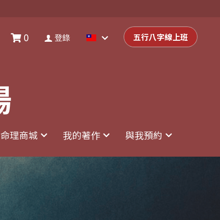
0
0
登錄
五行八字線上班
五行八字線上班
登錄
場
場
命理商城
命理商城
我的著作
我的著作
與我預約
與我預約