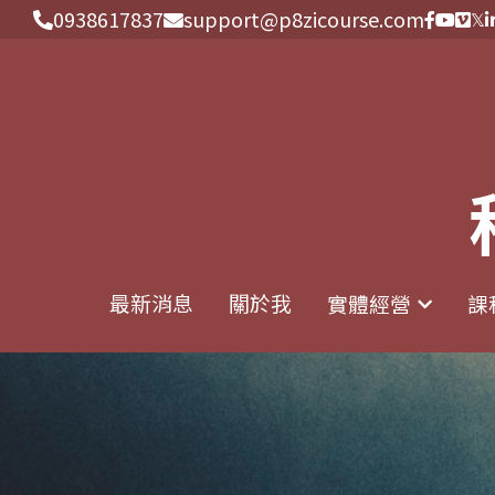
0938617837
0938617837
support@p8zicourse.com
support@p8zicourse.com
最新消息
最新消息
關於我
關於我
實體經營
實體經營
課
課