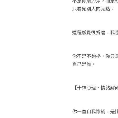
不是你能力差，而是
只看見別人的亮點。
這種感覺很折磨，我
你不是不夠格，你只
自己是誰。
【十神心理・情緒解
你一直自我懷疑，是