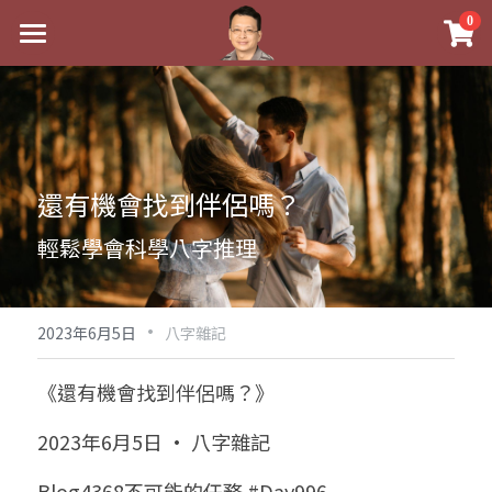
×
0
商品分類
最新消息
八字線上完整班
關於我
科學八字推理PDF
實體經營
還有機會找到伴侶嗎？
《十神高階實戰錄》完整典藏版
課程介紹
祖傳命理
輕鬆學會科學八字推理
1美元超值PDF
手工印鑑
Blog
五行八字學
學生紅利課程
·
後天派陽宅
試閱專區
黃金會員專區
2023年6月5日
八字雜記
團隊教練訓練營
八字雜記
線上學苑
Podcast聽書
《還有機會找到伴侶嗎？》
Podcast聽書
心靈成長
團隊訓練營
命理商城
八字初階班1
2023年6月5日 · 八字雜記
八字線上批命
人氣最高
八字視頻
八字初階班2
我的著作
八字完整班
Blog4368不可能的任務 #Day996