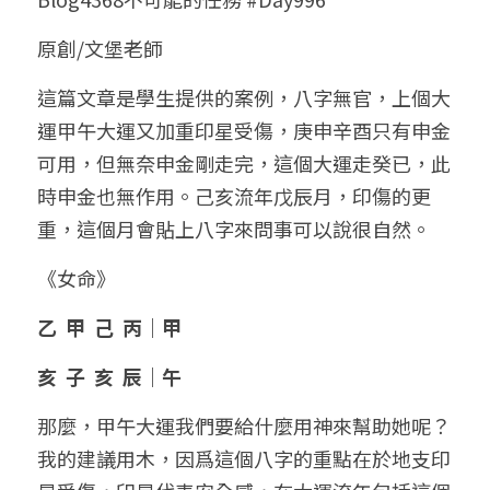
小兒命名
站長精選
陽宅視頻
八字進階班
《十神高階實戰錄》完整典藏版
與我預約
科學八字推理1
原創/文堡老師
臉書生活
線上直播
八字中階班
科學八字推理PDF
這篇文章是學生提供的案例，八字無官，上個大
科學八字推理2
批命預約
登錄
/
註冊
運甲午大運又加重印星受傷，庚申辛酉只有申金
好書推廌
自我挑戰
八字高階班
八字批命
科學八字推理3
上課預約
搜索
可用，但無奈申金剛走完，這個大運走癸已，此
時申金也無作用。己亥流年戊辰月，印傷的更
五人實戰班
小兒命名
科學八字輕鬆學
常見問題
繁體中文
重，這個月會貼上八字來問事可以說很自然。
五行計算初階班
輕鬆學會科學八字推理
FB粉絲頁
0938617837
繁體中文
《女命》
support@p8zicourse.com
五行計算高階班
乙  甲  己  丙｜甲 
團隊訓練營
亥  子  亥  辰｜午 
五行八字線上班
那麼，甲午大運我們要給什麼用神來幫助她呢？
我的建議用木，因爲這個八字的重點在於地支印