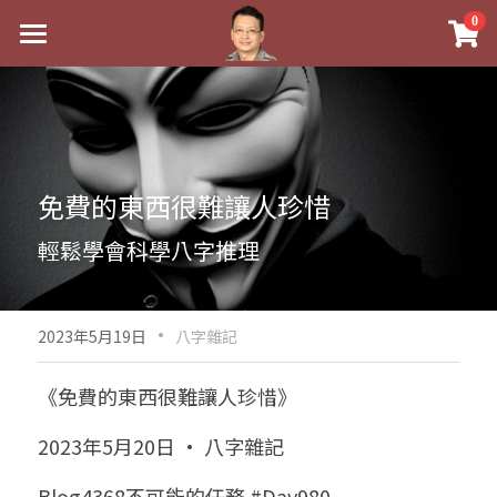
×
0
商品分類
最新消息
八字線上完整班
關於我
科學八字推理PDF
實體經營
免費的東西很難讓人珍惜
《十神高階實戰錄》完整典藏版
課程介紹
祖傳命理
輕鬆學會科學八字推理
1美元超值PDF
手工印鑑
Blog
五行八字學
學生紅利課程
·
後天派陽宅
試閱專區
黃金會員專區
2023年5月19日
八字雜記
團隊教練訓練營
八字雜記
線上學苑
Podcast聽書
《免費的東西很難讓人珍惜》
Podcast聽書
心靈成長
團隊訓練營
命理商城
八字初階班1
2023年5月20日 · 八字雜記
八字線上批命
人氣最高
八字視頻
八字初階班2
我的著作
八字完整班
Blog4368不可能的任務 #Day980