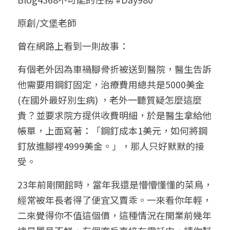
小兒命名
站長精選
陽宅視頻
八字進階班
《十神高階實戰錄》完整典藏版
與我預約
科學八字推理1
原創/文堡老師
臉書生活
線上直播
八字中階班
科學八字推理PDF
曾在網路上看到一則故事：
科學八字推理2
批命預約
登錄
/
註冊
好書推廌
自我挑戰
八字高階班
有個老外因為車禍腳骨折被送到醫院，醫生告訴
八字批命
科學八字推理3
上課預約
搜索
他需要用鋼釘固定，治療費用總共是5000美金
五人實戰班
小兒命名
科學八字輕鬆學
常見問題
繁體中文
(在國外最好別生病) ，老外一聽質疑怎麼這麼
貴？並要求院方提供收費明細，於是醫生拿給他
五行計算初階班
輕鬆學會科學八字推理
FB粉絲頁
0938617837
繁體中文
帳單，上面寫著：「鋼釘成本1美元，如何將鋼
support@p8zicourse.com
五行計算高階班
釘放進腳裡4999美金。」，那人只好默默的接
受。
團隊訓練營
23年前剛開館時，當年我還是懵懵懂懂的菜鳥，
五行八字線上班
經常被年長者得了便宜又賣乖。一來看你年輕，
二來覺得你不值這個價，這種情況在開業前幾年