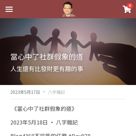
×
0
商品分類
最新消息
八字線上完整班
關於我
科學八字推理PDF
實體經營
當心中了社群假象的道
《十神高階實戰錄》完整典藏版
課程介紹
祖傳命理
人生還有比發財更有趣的事
1美元超值PDF
手工印鑑
Blog
五行八字學
學生紅利課程
·
後天派陽宅
試閱專區
黃金會員專區
2023年5月17日
八字雜記
團隊教練訓練營
八字雜記
線上學苑
Podcast聽書
 《當心中了社群假象的道》
Podcast聽書
心靈成長
團隊訓練營
命理商城
八字初階班1
2023年5月18日 · 八字雜記
八字線上批命
人氣最高
八字視頻
八字初階班2
我的著作
八字完整班
Blog4368不可能的任務 #Day978