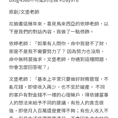
小兒命名
站長精選
陽宅視頻
八字進階班
《十神高階實戰錄》完整典藏版
與我預約
科學八字推理1
原創/文堡老師
臉書生活
線上直播
八字中階班
科學八字推理PDF
在臉書這幾年來，喜見馬來西亞的依婷老師，以
科學八字推理2
批命預約
登錄
/
註冊
下是我們的對話內容，我做了一點修飾。
好書推廌
自我挑戰
八字高階班
八字批命
科學八字推理3
上課預約
搜索
依婷老師：「如果有人問你，命中我發不了財，
五人實戰班
小兒命名
科學八字輕鬆學
常見問題
繁體中文
那是不是我不需要努力了？ 因為努力也沒用，
命中無時莫強求。文堡老師，你遇到這種問題，
五行計算初階班
輕鬆學會科學八字推理
FB粉絲頁
0938617837
繁體中文
你會怎麼回答呢？」
support@p8zicourse.com
五行計算高階班
文堡老師：「基本上平常只要做好財務管理，不
團隊訓練營
亂花錢，即使收入再少，也不至於破產。 不同
的客戶有對金錢不一樣的心理帳戶，得依據當事
五行八字線上班
人的想法來給予不同的建議，有些人的貪念很
強，即使月入百萬還是覺得不夠；有些人收入不